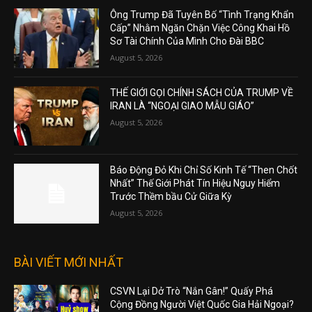
Ông Trump Đã Tuyên Bố “Tình Trạng Khẩn
Cấp” Nhằm Ngăn Chặn Việc Công Khai Hồ
Sơ Tài Chính Của Mình Cho Đài BBC
August 5, 2026
THẾ GIỚI GỌI CHÍNH SÁCH CỦA TRUMP VỀ
IRAN LÀ “NGOẠI GIAO MẪU GIÁO”
August 5, 2026
Báo Động Đỏ Khi Chỉ Số Kinh Tế “Then Chốt
Nhất” Thế Giới Phát Tín Hiệu Nguy Hiểm
Trước Thềm bầu Cử Giữa Kỳ
August 5, 2026
BÀI VIẾT MỚI NHẤT
CSVN Lại Dở Trò “Nắn Gân!” Quấy Phá
Cộng Đồng Người Việt Quốc Gia Hải Ngoại?