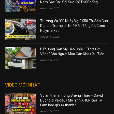
Nam Bắc Cali Sôi Sục Khí Thế Chống...
August 6, 2026
Thương Vụ “Cú Nhảy Vọt” X50 Tài Sản Của
Donald Trump Jr. Nhờ Nền Tảng Cá Cược
Polymarket
August 6, 2026
Bất Động Sản Mỹ Đảo Chiều: “Thời Cơ
Vàng” Cho Người Mua Căn Nhà Đầu Tiên
August 6, 2026
VIDEO MỚI NHẤT
Vụ án tham nhũng Sheng Thao – David
Duong đi về đâu? Mô hình XHCN của Tô
Lâm bao giờ sẽ thành?
August 5, 2026