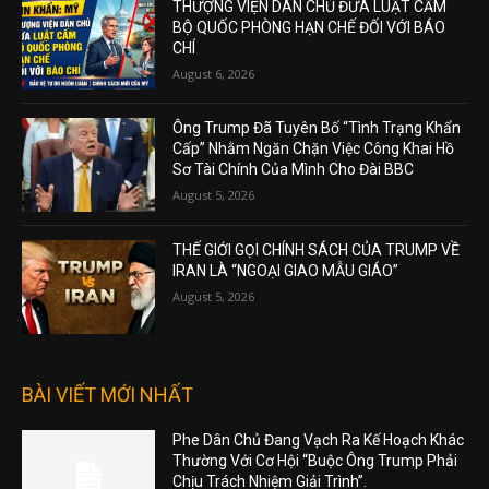
THƯỢNG VIỆN DÂN CHỦ ĐƯA LUẬT CẤM
BỘ QUỐC PHÒNG HẠN CHẾ ĐỐI VỚI BÁO
CHÍ
August 6, 2026
Ông Trump Đã Tuyên Bố “Tình Trạng Khẩn
Cấp” Nhằm Ngăn Chặn Việc Công Khai Hồ
Sơ Tài Chính Của Mình Cho Đài BBC
August 5, 2026
THẾ GIỚI GỌI CHÍNH SÁCH CỦA TRUMP VỀ
IRAN LÀ “NGOẠI GIAO MẪU GIÁO”
August 5, 2026
BÀI VIẾT MỚI NHẤT
Phe Dân Chủ Đang Vạch Ra Kế Hoạch Khác
Thường Với Cơ Hội “Buộc Ông Trump Phải
Chịu Trách Nhiệm Giải Trình”.