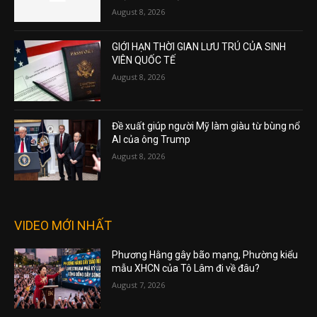
August 8, 2026
GIỚI HẠN THỜI GIAN LƯU TRÚ CỦA SINH
VIÊN QUỐC TẾ
August 8, 2026
Đề xuất giúp người Mỹ làm giàu từ bùng nổ
AI của ông Trump
August 8, 2026
VIDEO MỚI NHẤT
Phương Hằng gây bão mạng, Phường kiểu
mẫu XHCN của Tô Lâm đi về đâu?
August 7, 2026