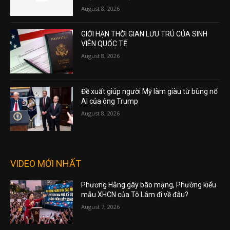
August 8, 2026
GIỚI HẠN THỜI GIAN LƯU TRÚ CỦA SINH
VIÊN QUỐC TẾ
August 8, 2026
Đề xuất giúp người Mỹ làm giàu từ bùng nổ
AI của ông Trump
August 8, 2026
VIDEO MỚI NHẤT
Phương Hằng gây bão mạng, Phường kiểu
mẫu XHCN của Tô Lâm đi về đâu?
August 7, 2026