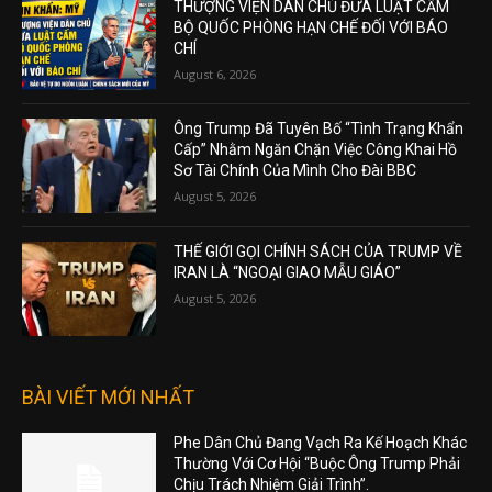
THƯỢNG VIỆN DÂN CHỦ ĐƯA LUẬT CẤM
BỘ QUỐC PHÒNG HẠN CHẾ ĐỐI VỚI BÁO
CHÍ
August 6, 2026
Ông Trump Đã Tuyên Bố “Tình Trạng Khẩn
Cấp” Nhằm Ngăn Chặn Việc Công Khai Hồ
Sơ Tài Chính Của Mình Cho Đài BBC
August 5, 2026
THẾ GIỚI GỌI CHÍNH SÁCH CỦA TRUMP VỀ
IRAN LÀ “NGOẠI GIAO MẪU GIÁO”
August 5, 2026
BÀI VIẾT MỚI NHẤT
Phe Dân Chủ Đang Vạch Ra Kế Hoạch Khác
Thường Với Cơ Hội “Buộc Ông Trump Phải
Chịu Trách Nhiệm Giải Trình”.