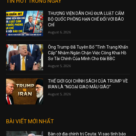
TIN HOT TRONG NGÀY
THƯỢNG VIỆN DÂN CHỦ ĐƯA LUẬT CẤM
BỘ QUỐC PHÒNG HẠN CHẾ ĐỐI VỚI BÁO
CHÍ
August 6, 2026
Ông Trump Đã Tuyên Bố “Tình Trạng Khẩn
Cấp” Nhằm Ngăn Chặn Việc Công Khai Hồ
Sơ Tài Chính Của Mình Cho Đài BBC
August 5, 2026
THẾ GIỚI GỌI CHÍNH SÁCH CỦA TRUMP VỀ
IRAN LÀ “NGOẠI GIAO MẪU GIÁO”
August 5, 2026
BÀI VIẾT MỚI NHẤT
Bàn cờ địa chính trị Ceuta: Vì sao tình báo