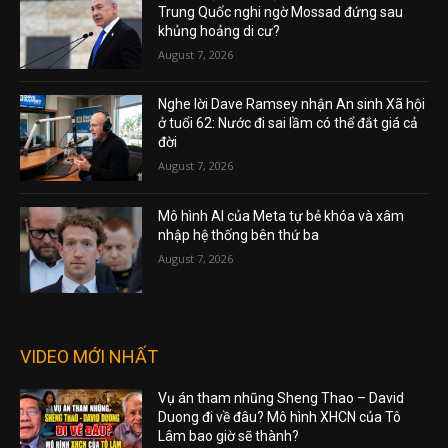
Trung Quốc nghi ngờ Mossad đứng sau
khủng hoảng di cư?
August 7, 2026
Nghe lời Dave Ramsey nhận An sinh Xã hội
ở tuổi 62: Nước đi sai lầm có thể đắt giá cả
đời
August 7, 2026
Mô hình AI của Meta tự bẻ khóa và xâm
nhập hệ thống bên thứ ba
August 7, 2026
VIDEO MỚI NHẤT
Vụ án tham nhũng Sheng Thao – David
Duong đi về đâu? Mô hình XHCN của Tô
Lâm bao giờ sẽ thành?