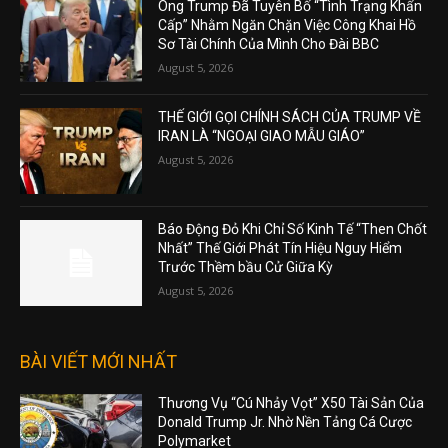
Ông Trump Đã Tuyên Bố “Tình Trạng Khẩn
Cấp” Nhằm Ngăn Chặn Việc Công Khai Hồ
Sơ Tài Chính Của Mình Cho Đài BBC
August 5, 2026
THẾ GIỚI GỌI CHÍNH SÁCH CỦA TRUMP VỀ
IRAN LÀ “NGOẠI GIAO MẪU GIÁO”
August 5, 2026
Báo Động Đỏ Khi Chỉ Số Kinh Tế “Then Chốt
Nhất” Thế Giới Phát Tín Hiệu Nguy Hiểm
Trước Thềm bầu Cử Giữa Kỳ
August 5, 2026
BÀI VIẾT MỚI NHẤT
Thương Vụ “Cú Nhảy Vọt” X50 Tài Sản Của
Donald Trump Jr. Nhờ Nền Tảng Cá Cược
Polymarket