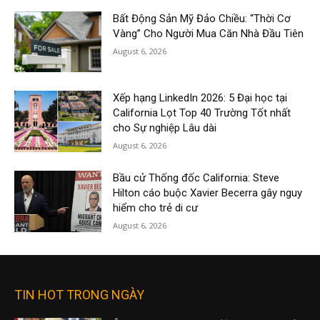
Bất Động Sản Mỹ Đảo Chiều: “Thời Cơ
Vàng” Cho Người Mua Căn Nhà Đầu Tiên
August 6, 2026
Xếp hạng LinkedIn 2026: 5 Đại học tại
California Lọt Top 40 Trường Tốt nhất
cho Sự nghiệp Lâu dài
August 6, 2026
Bầu cử Thống đốc California: Steve
Hilton cáo buộc Xavier Becerra gây nguy
hiểm cho trẻ di cư
August 6, 2026
TIN HOT TRONG NGÀY