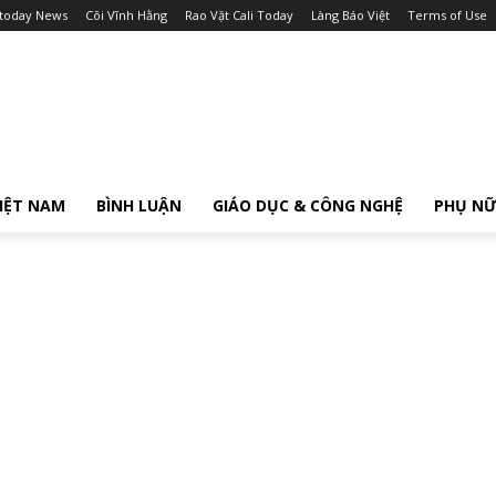
itoday News
Cõi Vĩnh Hằng
Rao Vặt Cali Today
Làng Báo Việt
Terms of Use
IỆT NAM
BÌNH LUẬN
GIÁO DỤC & CÔNG NGHỆ
PHỤ N