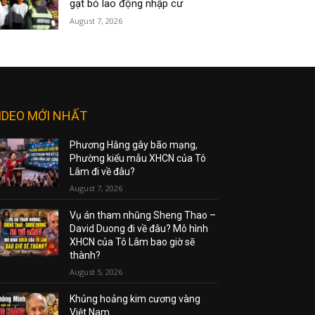
gạt bỏ lao động nhập cư
August 7, 2026
IDEO MỚI NHẤT
Phương Hằng gây bão mạng,
Phường kiểu mẫu XHCN của Tô
Lâm đi về đâu?
August 7, 2026
Vụ án tham nhũng Sheng Thao –
David Duong đi về đâu? Mô hình
XHCN của Tô Lâm bao giờ sẽ
thành?
August 5, 2026
Khủng hoảng kim cương vàng
Việt Nam