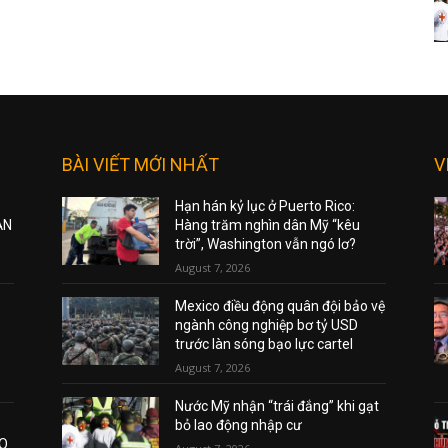
BÀI VIẾT MỚI NHẤT
V
Hạn hán kỷ lục ở Puerto Rico:
ẠN
Hàng trăm nghìn dân Mỹ “kêu
trời”, Washington vẫn ngó lơ?
August 7, 2026
Mexico điều động quân đội bảo vệ
ngành công nghiệp bơ tỷ USD
trước làn sóng bạo lực cartel
August 7, 2026
Nước Mỹ nhận “trái đắng” khi gạt
bỏ lao động nhập cư
AO