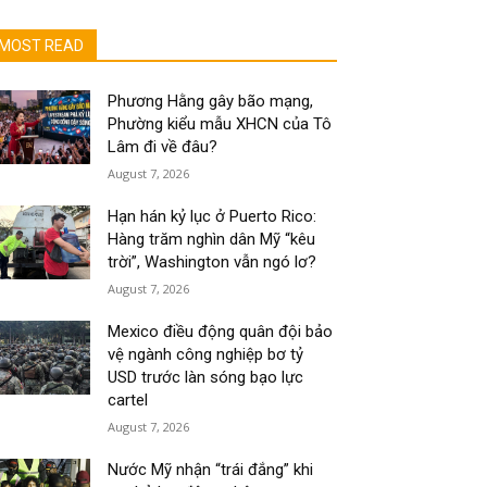
MOST READ
Phương Hằng gây bão mạng,
Phường kiểu mẫu XHCN của Tô
Lâm đi về đâu?
August 7, 2026
Hạn hán kỷ lục ở Puerto Rico:
Hàng trăm nghìn dân Mỹ “kêu
trời”, Washington vẫn ngó lơ?
August 7, 2026
Mexico điều động quân đội bảo
vệ ngành công nghiệp bơ tỷ
USD trước làn sóng bạo lực
cartel
August 7, 2026
Nước Mỹ nhận “trái đắng” khi