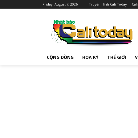
Friday, August 7, 2026
Truyền Hình Cali Today
Cal
CỘNG ĐỒNG
HOA KỲ
THẾ GIỚI
V