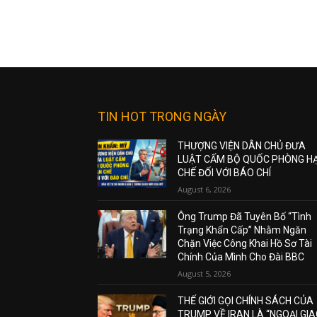
TIN HOT TRONG NGÀY
THƯỢNG VIỆN DÂN CHỦ ĐƯA
LUẬT CẤM BỘ QUỐC PHÒNG H
CHẾ ĐỐI VỚI BÁO CHÍ
August 6, 2026
Ông Trump Đã Tuyên Bố “Tình
Trạng Khẩn Cấp” Nhằm Ngăn
Chặn Việc Công Khai Hồ Sơ Tài
Chính Của Mình Cho Đài BBC
August 5, 2026
THẾ GIỚI GỌI CHÍNH SÁCH CỦA
TRUMP VỀ IRAN LÀ “NGOẠI GI