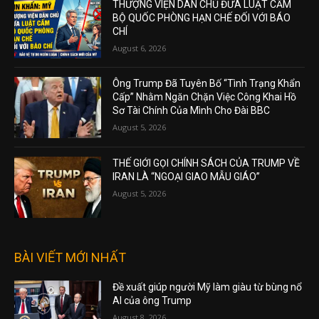
THƯỢNG VIỆN DÂN CHỦ ĐƯA LUẬT CẤM
BỘ QUỐC PHÒNG HẠN CHẾ ĐỐI VỚI BÁO
CHÍ
August 6, 2026
Ông Trump Đã Tuyên Bố “Tình Trạng Khẩn
Cấp” Nhằm Ngăn Chặn Việc Công Khai Hồ
Sơ Tài Chính Của Mình Cho Đài BBC
August 5, 2026
THẾ GIỚI GỌI CHÍNH SÁCH CỦA TRUMP VỀ
IRAN LÀ “NGOẠI GIAO MẪU GIÁO”
August 5, 2026
BÀI VIẾT MỚI NHẤT
Đề xuất giúp người Mỹ làm giàu từ bùng nổ
AI của ông Trump
August 8, 2026