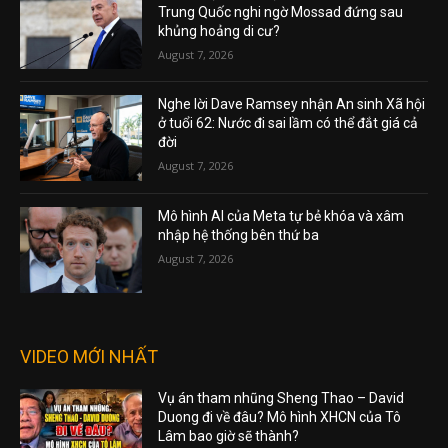
Trung Quốc nghi ngờ Mossad đứng sau
khủng hoảng di cư?
August 7, 2026
Nghe lời Dave Ramsey nhận An sinh Xã hội
ở tuổi 62: Nước đi sai lầm có thể đắt giá cả
đời
August 7, 2026
Mô hình AI của Meta tự bẻ khóa và xâm
nhập hệ thống bên thứ ba
August 7, 2026
VIDEO MỚI NHẤT
Vụ án tham nhũng Sheng Thao – David
Duong đi về đâu? Mô hình XHCN của Tô
Lâm bao giờ sẽ thành?