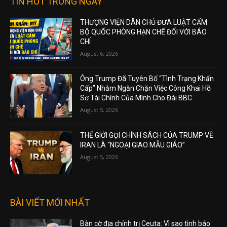
TIN HOT TRONG NGÀY
THƯỢNG VIỆN DÂN CHỦ ĐƯA LUẬT CẤM
BỘ QUỐC PHÒNG HẠN CHẾ ĐỐI VỚI BÁO
CHÍ
August 6, 2026
Ông Trump Đã Tuyên Bố “Tình Trạng Khẩn
Cấp” Nhằm Ngăn Chặn Việc Công Khai Hồ
Sơ Tài Chính Của Mình Cho Đài BBC
August 5, 2026
THẾ GIỚI GỌI CHÍNH SÁCH CỦA TRUMP VỀ
IRAN LÀ “NGOẠI GIAO MẪU GIÁO”
August 5, 2026
BÀI VIẾT MỚI NHẤT
Bàn cờ địa chính trị Ceuta: Vì sao tình báo