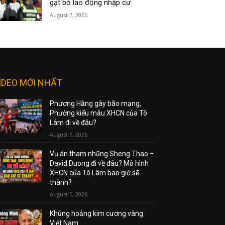
gạt bỏ lao động nhập cư
August 7, 2026
IDEO MỚI NHẤT
Phương Hằng gây bão mạng,
Phường kiểu mẫu XHCN của Tô
Lâm đi về đâu?
August 7, 2026
Vụ án tham nhũng Sheng Thao –
David Duong đi về đâu? Mô hình
XHCN của Tô Lâm bao giờ sẽ
thành?
August 5, 2026
Khủng hoảng kim cương vàng
Việt Nam