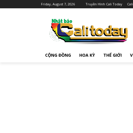
Friday, August 7, 2026
Truyền Hình Cali Today
Cal
CỘNG ĐỒNG
HOA KỲ
THẾ GIỚI
V