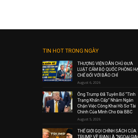
TIN HOT TRONG NGÀY
THƯỢNG VIỆN DÂN CHỦ ĐƯA
LUẬT CẤM BỘ QUỐC PHÒNG H
CHẾ ĐỐI VỚI BÁO CHÍ
August 6, 2026
Ông Trump Đã Tuyên Bố “Tình
Trạng Khẩn Cấp” Nhằm Ngăn
Chặn Việc Công Khai Hồ Sơ Tài
Chính Của Mình Cho Đài BBC
August 5, 2026
THẾ GIỚI GỌI CHÍNH SÁCH CỦA
TRUMP VỀ IRAN LÀ “NGOẠI GI