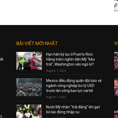
BÀI VIẾT MỚI NHẤT
V
Hạn hán kỷ lục ở Puerto Rico:
ẠN
Hàng trăm nghìn dân Mỹ “kêu
trời”, Washington vẫn ngó lơ?
August 7, 2026
Mexico điều động quân đội bảo vệ
ngành công nghiệp bơ tỷ USD
trước làn sóng bạo lực cartel
August 7, 2026
Nước Mỹ nhận “trái đắng” khi gạt
bỏ lao động nhập cư
AO