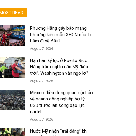
MOST READ
Phương Hằng gây bão mạng,
Phường kiểu mẫu XHCN của Tô
Lâm đi về đâu?
August 7, 2026
Hạn hán kỷ lục ở Puerto Rico:
Hàng trăm nghìn dân Mỹ “kêu
trời”, Washington vẫn ngó lơ?
August 7, 2026
Mexico điều động quân đội bảo
vệ ngành công nghiệp bơ tỷ
USD trước làn sóng bạo lực
cartel
August 7, 2026
Nước Mỹ nhận “trái đắng” khi