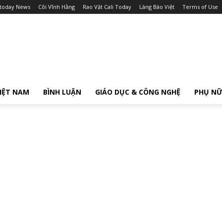
itoday News
Cõi Vĩnh Hằng
Rao Vặt Cali Today
Làng Báo Việt
Terms of Use
IỆT NAM
BÌNH LUẬN
GIÁO DỤC & CÔNG NGHỆ
PHỤ N