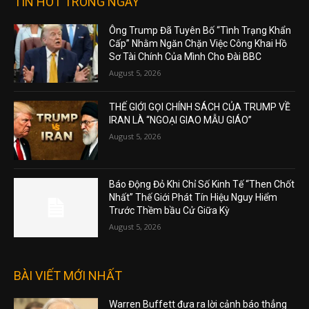
TIN HOT TRONG NGÀY
Ông Trump Đã Tuyên Bố “Tình Trạng Khẩn
Cấp” Nhằm Ngăn Chặn Việc Công Khai Hồ
Sơ Tài Chính Của Mình Cho Đài BBC
August 5, 2026
THẾ GIỚI GỌI CHÍNH SÁCH CỦA TRUMP VỀ
IRAN LÀ “NGOẠI GIAO MẪU GIÁO”
August 5, 2026
Báo Động Đỏ Khi Chỉ Số Kinh Tế “Then Chốt
Nhất” Thế Giới Phát Tín Hiệu Nguy Hiểm
Trước Thềm bầu Cử Giữa Kỳ
August 5, 2026
BÀI VIẾT MỚI NHẤT
Warren Buffett đưa ra lời cảnh báo thẳng