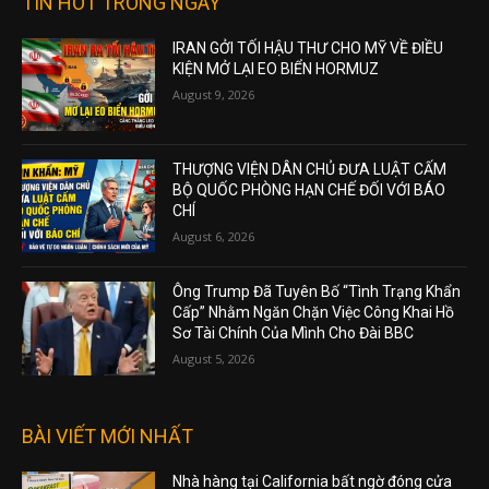
TIN HOT TRONG NGÀY
IRAN GỞI TỐI HẬU THƯ CHO MỸ VỀ ĐIỀU
KIỆN MỞ LẠI EO BIỂN HORMUZ
August 9, 2026
THƯỢNG VIỆN DÂN CHỦ ĐƯA LUẬT CẤM
BỘ QUỐC PHÒNG HẠN CHẾ ĐỐI VỚI BÁO
CHÍ
August 6, 2026
Ông Trump Đã Tuyên Bố “Tình Trạng Khẩn
Cấp” Nhằm Ngăn Chặn Việc Công Khai Hồ
Sơ Tài Chính Của Mình Cho Đài BBC
August 5, 2026
BÀI VIẾT MỚI NHẤT
Nhà hàng tại California bất ngờ đóng cửa