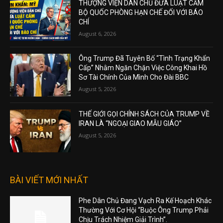
THƯỢNG VIỆN DÂN CHỦ ĐƯA LUẬT CẤM
BỘ QUỐC PHÒNG HẠN CHẾ ĐỐI VỚI BÁO
CHÍ
August 6, 2026
Ông Trump Đã Tuyên Bố “Tình Trạng Khẩn
Cấp” Nhằm Ngăn Chặn Việc Công Khai Hồ
Sơ Tài Chính Của Mình Cho Đài BBC
August 5, 2026
THẾ GIỚI GỌI CHÍNH SÁCH CỦA TRUMP VỀ
IRAN LÀ “NGOẠI GIAO MẪU GIÁO”
August 5, 2026
BÀI VIẾT MỚI NHẤT
Phe Dân Chủ Đang Vạch Ra Kế Hoạch Khác
Thường Với Cơ Hội “Buộc Ông Trump Phải
Chịu Trách Nhiệm Giải Trình”.