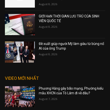
August 8, 2026
GIỚI HẠN THỜI GIAN LƯU TRÚ CỦA SINH
VIÊN QUỐC TẾ
August 8, 2026
Đề xuất giúp người Mỹ làm giàu từ bùng nổ
AI của ông Trump
August 8, 2026
VIDEO MỚI NHẤT
Phương Hằng gây bão mạng, Phường kiểu
mẫu XHCN của Tô Lâm đi về đâu?
August 7, 2026