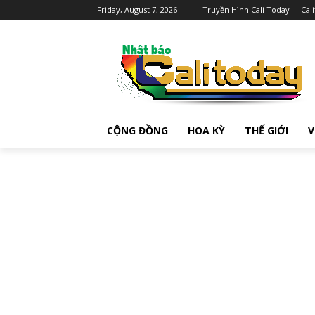
Friday, August 7, 2026
Truyền Hình Cali Today
Cal
CỘNG ĐỒNG
HOA KỲ
THẾ GIỚI
V