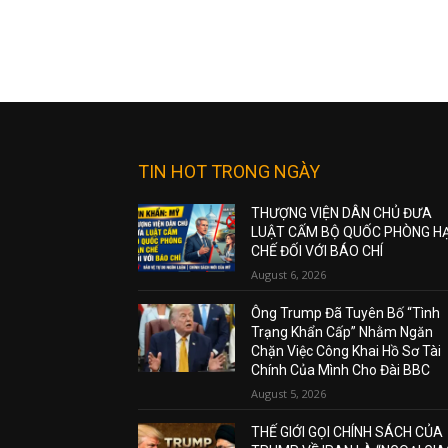
TIN HOT TRONG NGÀY
THƯỢNG VIỆN DÂN CHỦ ĐƯA
LUẬT CẤM BỘ QUỐC PHÒNG H
CHẾ ĐỐI VỚI BÁO CHÍ
August 6, 2026
Ông Trump Đã Tuyên Bố “Tình
Trạng Khẩn Cấp” Nhằm Ngăn
Chặn Việc Công Khai Hồ Sơ Tài
Chính Của Mình Cho Đài BBC
August 5, 2026
THẾ GIỚI GỌI CHÍNH SÁCH CỦA