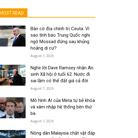
MOST READ
Bàn cờ địa chính trị Ceuta: Vì
sao tình báo Trung Quốc nghi
ngờ Mossad đứng sau khủng
hoảng di cư?
August 7, 2026
Nghe lời Dave Ramsey nhận An
sinh Xã hội ở tuổi 62: Nước đi
sai lầm có thể đắt giá cả đời
August 7, 2026
Mô hình AI của Meta tự bẻ khóa
và xâm nhập hệ thống bên thứ
ba
August 7, 2026
Nông dân Malaysia chật vật đáp