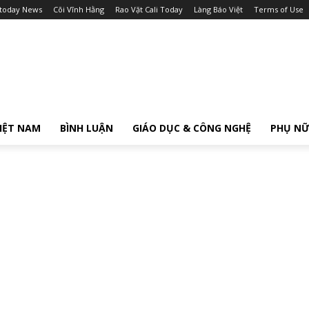
itoday News
Cõi Vĩnh Hằng
Rao Vặt Cali Today
Làng Báo Việt
Terms of Use
IỆT NAM
BÌNH LUẬN
GIÁO DỤC & CÔNG NGHỆ
PHỤ N