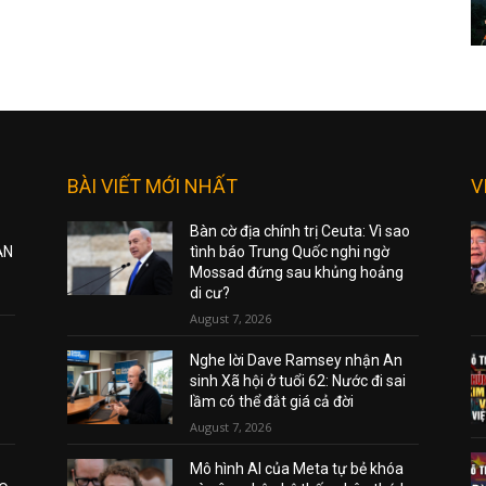
BÀI VIẾT MỚI NHẤT
V
Bàn cờ địa chính trị Ceuta: Vì sao
ẠN
tình báo Trung Quốc nghi ngờ
Mossad đứng sau khủng hoảng
di cư?
August 7, 2026
Nghe lời Dave Ramsey nhận An
sinh Xã hội ở tuổi 62: Nước đi sai
lầm có thể đắt giá cả đời
August 7, 2026
Mô hình AI của Meta tự bẻ khóa