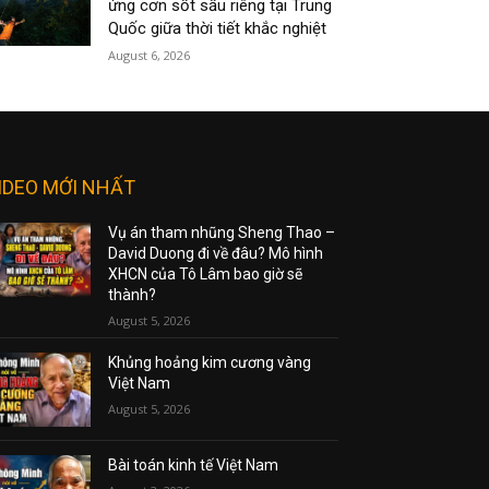
ứng cơn sốt sầu riêng tại Trung
Quốc giữa thời tiết khắc nghiệt
August 6, 2026
IDEO MỚI NHẤT
Vụ án tham nhũng Sheng Thao –
David Duong đi về đâu? Mô hình
XHCN của Tô Lâm bao giờ sẽ
thành?
August 5, 2026
Khủng hoảng kim cương vàng
Việt Nam
August 5, 2026
Bài toán kinh tế Việt Nam