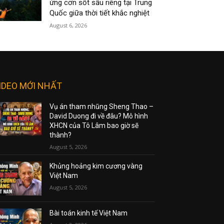
ứng cơn sốt sầu riêng tại Trung
Quốc giữa thời tiết khắc nghiệt
August 6, 2026
IDEO MỚI NHẤT
Vụ án tham nhũng Sheng Thao –
David Duong đi về đâu? Mô hình
XHCN của Tô Lâm bao giờ sẽ
thành?
August 5, 2026
Khủng hoảng kim cương vàng
Việt Nam
August 5, 2026
Bài toán kinh tế Việt Nam