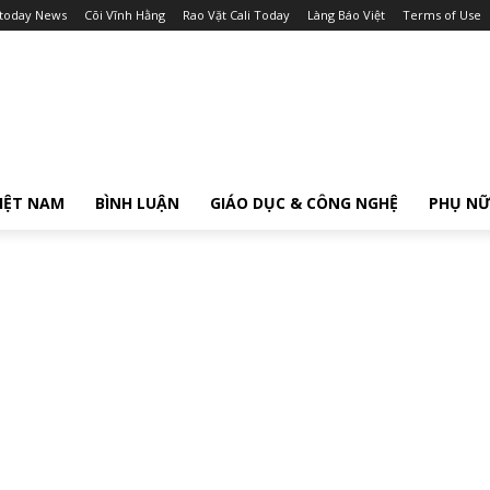
itoday News
Cõi Vĩnh Hằng
Rao Vặt Cali Today
Làng Báo Việt
Terms of Use
IỆT NAM
BÌNH LUẬN
GIÁO DỤC & CÔNG NGHỆ
PHỤ N