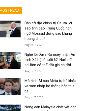
MOST READ
Bàn cờ địa chính trị Ceuta: Vì
sao tình báo Trung Quốc nghi
ngờ Mossad đứng sau khủng
hoảng di cư?
August 7, 2026
Nghe lời Dave Ramsey nhận An
sinh Xã hội ở tuổi 62: Nước đi
sai lầm có thể đắt giá cả đời
August 7, 2026
Mô hình AI của Meta tự bẻ khóa
và xâm nhập hệ thống bên thứ
ba
August 7, 2026
Nông dân Malaysia chật vật đáp