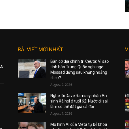
BÀI VIẾT MỚI NHẤT
V
Bàn cờ địa chính trị Ceuta: Vì sao
ẠN
tình báo Trung Quốc nghi ngờ
Mossad đứng sau khủng hoảng
di cư?
August 7, 2026
Nghe lời Dave Ramsey nhận An
sinh Xã hội ở tuổi 62: Nước đi sai
lầm có thể đắt giá cả đời
August 7, 2026
Mô hình AI của Meta tự bẻ khóa