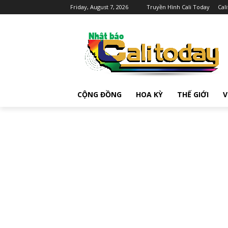
Friday, August 7, 2026
Truyền Hình Cali Today
Cal
CỘNG ĐỒNG
HOA KỲ
THẾ GIỚI
V