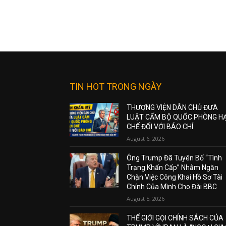
TIN HOT TRONG NGÀY
THƯỢNG VIỆN DÂN CHỦ ĐƯA
LUẬT CẤM BỘ QUỐC PHÒNG H
CHẾ ĐỐI VỚI BÁO CHÍ
August 6, 2026
Ông Trump Đã Tuyên Bố “Tình
Trạng Khẩn Cấp” Nhằm Ngăn
Chặn Việc Công Khai Hồ Sơ Tài
Chính Của Mình Cho Đài BBC
August 5, 2026
THẾ GIỚI GỌI CHÍNH SÁCH CỦA