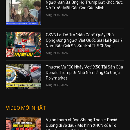
Người Đàn Bà Ủng Hộ Trump Bật Khóc Nức
Nở Trước Mặt Các Con Của Mình
August 6, 2026
CSVN Lại Dở Trò “Nắn Gân!” Quấy Phá
Cộng Đồng Người Việt Quốc Gia Hải Ngoại?
Nam Bắc Cali Sôi Sục Khí Thế Chống...
August 6, 2026
Thương Vụ “Cú Nhảy Vọt” X50 Tài Sản Của
Donald Trump Jr. Nhờ Nền Tảng Cá Cược
Polymarket
August 6, 2026
VIDEO MỚI NHẤT
Vụ án tham nhũng Sheng Thao – David
Duong đi về đâu? Mô hình XHCN của Tô