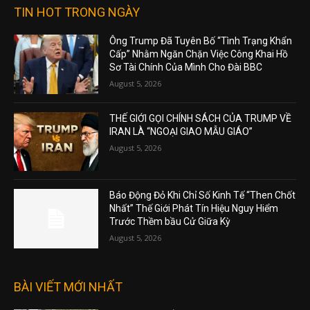
TIN HOT TRONG NGÀY
Ông Trump Đã Tuyên Bố “Tình Trạng Khẩn
Cấp” Nhằm Ngăn Chặn Việc Công Khai Hồ
Sơ Tài Chính Của Mình Cho Đài BBC
August 5, 2026
THẾ GIỚI GỌI CHÍNH SÁCH CỦA TRUMP VỀ
IRAN LÀ “NGOẠI GIAO MẪU GIÁO”
August 5, 2026
Báo Động Đỏ Khi Chỉ Số Kinh Tế “Then Chốt
Nhất” Thế Giới Phát Tín Hiệu Nguy Hiểm
Trước Thềm bầu Cử Giữa Kỳ
August 5, 2026
BÀI VIẾT MỚI NHẤT