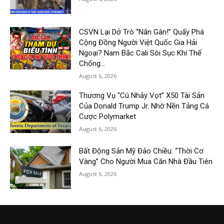
CSVN Lại Dở Trò “Nắn Gân!” Quấy Phá
Cộng Đồng Người Việt Quốc Gia Hải
Ngoại? Nam Bắc Cali Sôi Sục Khí Thế
Chống...
August 6, 2026
Thương Vụ “Cú Nhảy Vọt” X50 Tài Sản
Của Donald Trump Jr. Nhờ Nền Tảng Cá
Cược Polymarket
August 6, 2026
Bất Động Sản Mỹ Đảo Chiều: “Thời Cơ
Vàng” Cho Người Mua Căn Nhà Đầu Tiên
August 6, 2026