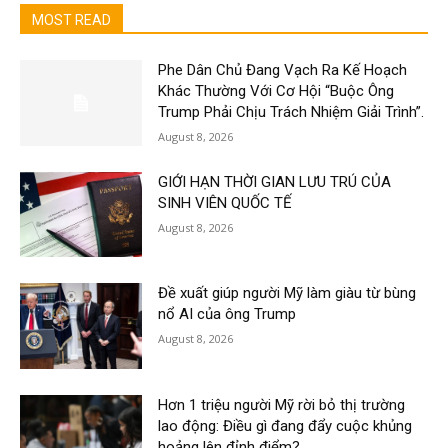
MOST READ
Phe Dân Chủ Đang Vạch Ra Kế Hoạch
Khác Thường Với Cơ Hội “Buộc Ông
Trump Phải Chịu Trách Nhiệm Giải Trình”.
August 8, 2026
GIỚI HẠN THỜI GIAN LƯU TRÚ CỦA
SINH VIÊN QUỐC TẾ
August 8, 2026
Đề xuất giúp người Mỹ làm giàu từ bùng
nổ AI của ông Trump
August 8, 2026
Hơn 1 triệu người Mỹ rời bỏ thị trường
lao động: Điều gì đang đẩy cuộc khủng
hoảng lên đỉnh điểm?