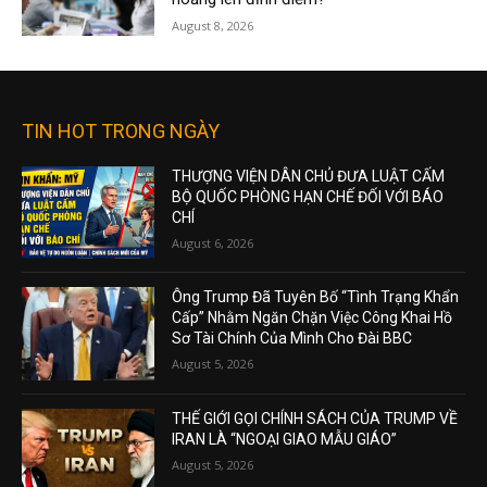
August 8, 2026
TIN HOT TRONG NGÀY
THƯỢNG VIỆN DÂN CHỦ ĐƯA LUẬT CẤM
BỘ QUỐC PHÒNG HẠN CHẾ ĐỐI VỚI BÁO
CHÍ
August 6, 2026
Ông Trump Đã Tuyên Bố “Tình Trạng Khẩn
Cấp” Nhằm Ngăn Chặn Việc Công Khai Hồ
Sơ Tài Chính Của Mình Cho Đài BBC
August 5, 2026
THẾ GIỚI GỌI CHÍNH SÁCH CỦA TRUMP VỀ
IRAN LÀ “NGOẠI GIAO MẪU GIÁO”
August 5, 2026