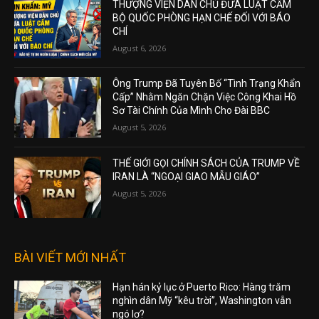
THƯỢNG VIỆN DÂN CHỦ ĐƯA LUẬT CẤM
BỘ QUỐC PHÒNG HẠN CHẾ ĐỐI VỚI BÁO
CHÍ
August 6, 2026
Ông Trump Đã Tuyên Bố “Tình Trạng Khẩn
Cấp” Nhằm Ngăn Chặn Việc Công Khai Hồ
Sơ Tài Chính Của Mình Cho Đài BBC
August 5, 2026
THẾ GIỚI GỌI CHÍNH SÁCH CỦA TRUMP VỀ
IRAN LÀ “NGOẠI GIAO MẪU GIÁO”
August 5, 2026
BÀI VIẾT MỚI NHẤT
Hạn hán kỷ lục ở Puerto Rico: Hàng trăm
nghìn dân Mỹ “kêu trời”, Washington vẫn
ngó lơ?