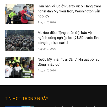
Hạn hán kỷ lục ở Puerto Rico: Hàng trăm
nghìn dân Mỹ “kêu trời”, Washington vẫn
ngó lơ?
August 7, 2026
Mexico điều động quân đội bảo vệ
ngành công nghiệp bơ tỷ USD trước làn
sóng bạo lực cartel
August 7, 2026
Nước Mỹ nhận “trái đắng” khi gạt bỏ lao
động nhập cư
August 7, 2026
TIN HOT TRONG NGÀY