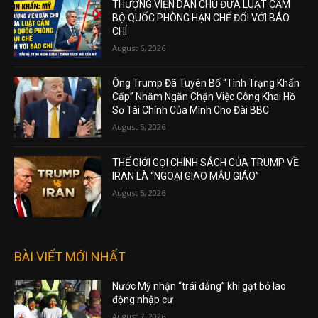
THƯỢNG VIỆN DÂN CHỦ ĐƯA LUẬT CẤM
BỘ QUỐC PHÒNG HẠN CHẾ ĐỐI VỚI BÁO
CHÍ
August 6, 2026
Ông Trump Đã Tuyên Bố “Tình Trạng Khẩn
Cấp” Nhằm Ngăn Chặn Việc Công Khai Hồ
Sơ Tài Chính Của Mình Cho Đài BBC
August 5, 2026
THẾ GIỚI GỌI CHÍNH SÁCH CỦA TRUMP VỀ
IRAN LÀ “NGOẠI GIAO MẪU GIÁO”
August 5, 2026
BÀI VIẾT MỚI NHẤT
Nước Mỹ nhận “trái đắng” khi gạt bỏ lao
động nhập cư
August 7, 2026