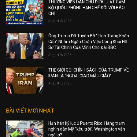
THƯỢNG VIỆN DÂN CHỦ ĐƯA LUẬT CẤM
BỘ QUỐC PHÒNG HẠN CHẾ ĐỐI VỚI BÁO
CHÍ
August 6, 2026
Ông Trump Đã Tuyên Bố “Tình Trạng Khẩn
Cấp” Nhằm Ngăn Chặn Việc Công Khai Hồ
Sơ Tài Chính Của Mình Cho Đài BBC
August 5, 2026
THẾ GIỚI GỌI CHÍNH SÁCH CỦA TRUMP VỀ
IRAN LÀ “NGOẠI GIAO MẪU GIÁO”
August 5, 2026
BÀI VIẾT MỚI NHẤT
Hạn hán kỷ lục ở Puerto Rico: Hàng trăm
nghìn dân Mỹ “kêu trời”, Washington vẫn
ngó lơ?