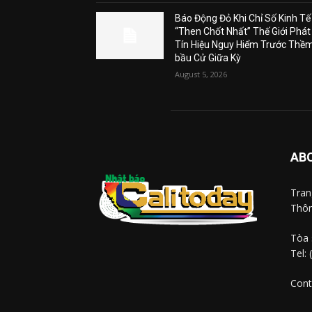
Báo Động Đỏ Khi Chỉ Số Kinh Tế
“Then Chốt Nhất” Thế Giới Phát
Tín Hiệu Nguy Hiểm Trước Thề
bầu Cử Giữa Kỳ
August 5, 2026
AB
Tra
Thôn
Tòa 
Tel:
Cont