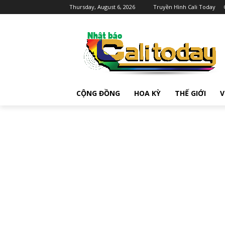
Thursday, August 6, 2026
Truyền Hình Cali Today
CỘNG ĐỒNG
HOA KỲ
THẾ GIỚI
V