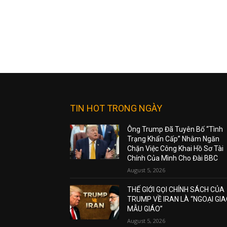
TIN HOT TRONG NGÀY
Ông Trump Đã Tuyên Bố “Tình
Trạng Khẩn Cấp” Nhằm Ngăn
Chặn Việc Công Khai Hồ Sơ Tài
Chính Của Mình Cho Đài BBC
August 5, 2026
THẾ GIỚI GỌI CHÍNH SÁCH CỦA
TRUMP VỀ IRAN LÀ “NGOẠI GI
MẪU GIÁO”
August 5, 2026