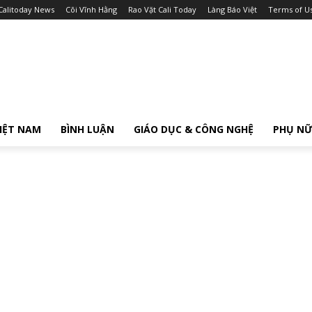
Calitoday News
Cõi Vĩnh Hằng
Rao Vặt Cali Today
Làng Báo Việt
Terms of U
IỆT NAM
BÌNH LUẬN
GIÁO DỤC & CÔNG NGHỆ
PHỤ N