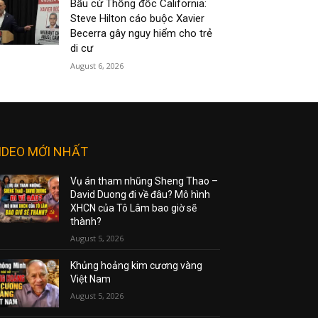
Bầu cử Thống đốc California:
Steve Hilton cáo buộc Xavier
Becerra gây nguy hiểm cho trẻ
di cư
August 6, 2026
IDEO MỚI NHẤT
Vụ án tham nhũng Sheng Thao –
David Duong đi về đâu? Mô hình
XHCN của Tô Lâm bao giờ sẽ
thành?
August 5, 2026
Khủng hoảng kim cương vàng
Việt Nam
August 5, 2026