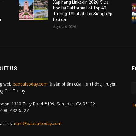
Xếp hạng LinkedIn 2026: 5 Đại
học tại California Lọt Top 40
Trường Tốt nhất cho Sự nghiệp
m
Lâu dài
August 6, 2026
OUT US
F
ng web
baocalitoday.com
là sản phẩm của Hệ Thống Truyền
g Cali Today
soạn: 1310 Tully Road #109, San Jose, CA 95122
Te
 (408) 482-6527
act us:
nam@baocalitoday.com