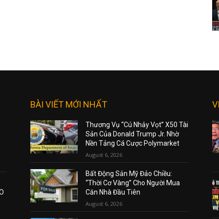
BÀI VIẾT MỚI NHẤT
V
Thương Vụ “Cú Nhảy Vọt” X50 Tài
Sản Của Donald Trump Jr. Nhờ
Nền Tảng Cá Cược Polymarket
August 6, 2026
Bất Động Sản Mỹ Đảo Chiều:
“Thời Cơ Vàng” Cho Người Mua
AO
Căn Nhà Đầu Tiên
August 6, 2026