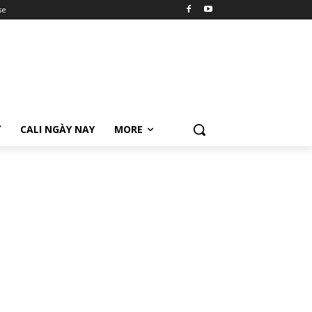
se
Ữ
CALI NGÀY NAY
MORE