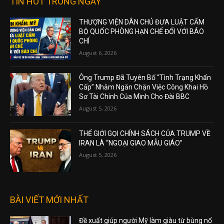
TIN HOT TRONG NGÀY
THƯỢNG VIỆN DÂN CHỦ ĐƯA LUẬT CẤM
BỘ QUỐC PHÒNG HẠN CHẾ ĐỐI VỚI BÁO
CHÍ
August 6, 2026
Ông Trump Đã Tuyên Bố “Tình Trạng Khẩn
Cấp” Nhằm Ngăn Chặn Việc Công Khai Hồ
Sơ Tài Chính Của Mình Cho Đài BBC
August 5, 2026
THẾ GIỚI GỌI CHÍNH SÁCH CỦA TRUMP VỀ
IRAN LÀ “NGOẠI GIAO MẪU GIÁO”
August 5, 2026
BÀI VIẾT MỚI NHẤT
Đề xuất giúp người Mỹ làm giàu từ bùng nổ