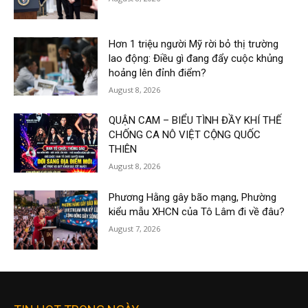
Hơn 1 triệu người Mỹ rời bỏ thị trường
lao động: Điều gì đang đẩy cuộc khủng
hoảng lên đỉnh điểm?
August 8, 2026
QUẬN CAM – BIỂU TÌNH ĐẦY KHÍ THẾ
CHỐNG CA NÔ VIỆT CỘNG QUỐC
THIÊN
August 8, 2026
Phương Hằng gây bão mạng, Phường
kiểu mẫu XHCN của Tô Lâm đi về đâu?
August 7, 2026