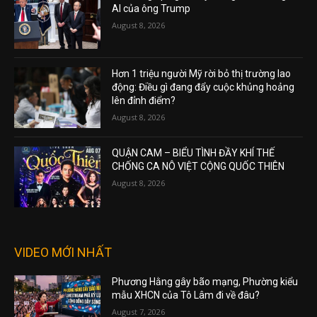
AI của ông Trump
August 8, 2026
Hơn 1 triệu người Mỹ rời bỏ thị trường lao
động: Điều gì đang đẩy cuộc khủng hoảng
lên đỉnh điểm?
August 8, 2026
QUẬN CAM – BIỂU TÌNH ĐẦY KHÍ THẾ
CHỐNG CA NÔ VIỆT CỘNG QUỐC THIÊN
August 8, 2026
VIDEO MỚI NHẤT
Phương Hằng gây bão mạng, Phường kiểu
mẫu XHCN của Tô Lâm đi về đâu?
August 7, 2026