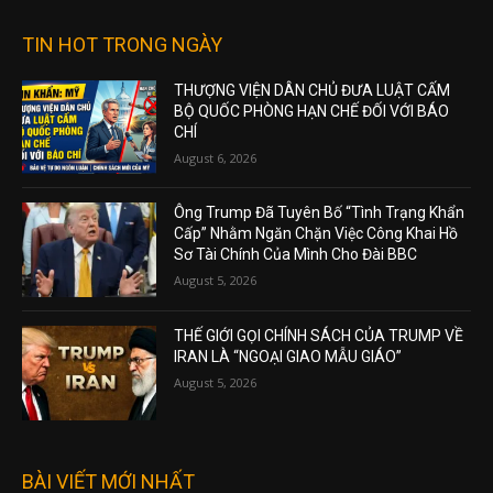
TIN HOT TRONG NGÀY
THƯỢNG VIỆN DÂN CHỦ ĐƯA LUẬT CẤM
BỘ QUỐC PHÒNG HẠN CHẾ ĐỐI VỚI BÁO
CHÍ
August 6, 2026
Ông Trump Đã Tuyên Bố “Tình Trạng Khẩn
Cấp” Nhằm Ngăn Chặn Việc Công Khai Hồ
Sơ Tài Chính Của Mình Cho Đài BBC
August 5, 2026
THẾ GIỚI GỌI CHÍNH SÁCH CỦA TRUMP VỀ
IRAN LÀ “NGOẠI GIAO MẪU GIÁO”
August 5, 2026
BÀI VIẾT MỚI NHẤT