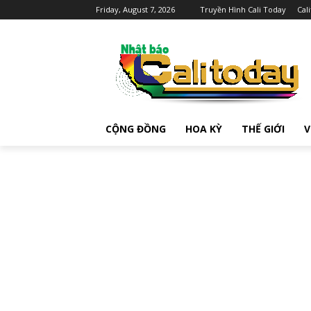
Friday, August 7, 2026
Truyền Hình Cali Today
Cal
CỘNG ĐỒNG
HOA KỲ
THẾ GIỚI
V