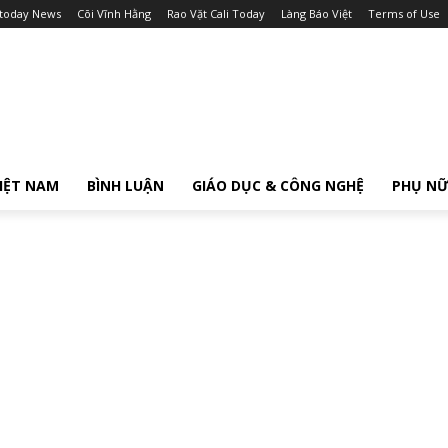
itoday News
Cõi Vĩnh Hằng
Rao Vặt Cali Today
Làng Báo Việt
Terms of Use
IỆT NAM
BÌNH LUẬN
GIÁO DỤC & CÔNG NGHỆ
PHỤ N