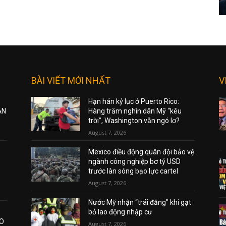
BÀI VIẾT MỚI NHẤT
V
Hạn hán kỷ lục ở Puerto Rico:
ẠN
Hàng trăm nghìn dân Mỹ “kêu
trời”, Washington vẫn ngó lơ?
August 7, 2026
Mexico điều động quân đội bảo vệ
ngành công nghiệp bơ tỷ USD
trước làn sóng bạo lực cartel
August 7, 2026
Nước Mỹ nhận “trái đắng” khi gạt
bỏ lao động nhập cư
AO
August 7, 2026