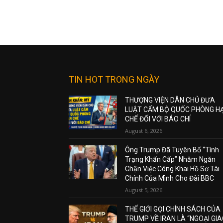
TIN HOT TRONG NGÀY
THƯỢNG VIỆN DÂN CHỦ ĐƯA
LUẬT CẤM BỘ QUỐC PHÒNG H
CHẾ ĐỐI VỚI BÁO CHÍ
August 6, 2026
Ông Trump Đã Tuyên Bố “Tình
Trạng Khẩn Cấp” Nhằm Ngăn
Chặn Việc Công Khai Hồ Sơ Tài
Chính Của Mình Cho Đài BBC
August 5, 2026
THẾ GIỚI GỌI CHÍNH SÁCH CỦA
TRUMP VỀ IRAN LÀ “NGOẠI GI