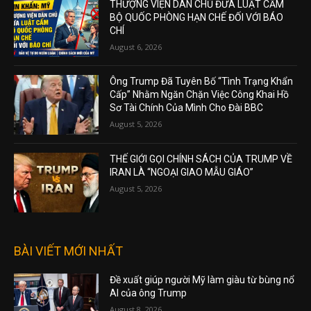
THƯỢNG VIỆN DÂN CHỦ ĐƯA LUẬT CẤM
BỘ QUỐC PHÒNG HẠN CHẾ ĐỐI VỚI BÁO
CHÍ
August 6, 2026
Ông Trump Đã Tuyên Bố “Tình Trạng Khẩn
Cấp” Nhằm Ngăn Chặn Việc Công Khai Hồ
Sơ Tài Chính Của Mình Cho Đài BBC
August 5, 2026
THẾ GIỚI GỌI CHÍNH SÁCH CỦA TRUMP VỀ
IRAN LÀ “NGOẠI GIAO MẪU GIÁO”
August 5, 2026
BÀI VIẾT MỚI NHẤT
Đề xuất giúp người Mỹ làm giàu từ bùng nổ
AI của ông Trump
August 8, 2026