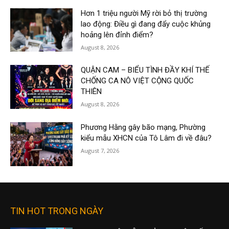
Hơn 1 triệu người Mỹ rời bỏ thị trường
lao động: Điều gì đang đẩy cuộc khủng
hoảng lên đỉnh điểm?
August 8, 2026
QUẬN CAM – BIỂU TÌNH ĐẦY KHÍ THẾ
CHỐNG CA NÔ VIỆT CỘNG QUỐC
THIÊN
August 8, 2026
Phương Hằng gây bão mạng, Phường
kiểu mẫu XHCN của Tô Lâm đi về đâu?
August 7, 2026
TIN HOT TRONG NGÀY