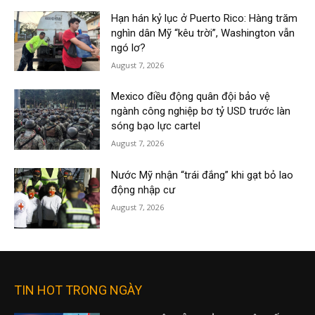
Hạn hán kỷ lục ở Puerto Rico: Hàng trăm
nghìn dân Mỹ “kêu trời”, Washington vẫn
ngó lơ?
August 7, 2026
Mexico điều động quân đội bảo vệ
ngành công nghiệp bơ tỷ USD trước làn
sóng bạo lực cartel
August 7, 2026
Nước Mỹ nhận “trái đắng” khi gạt bỏ lao
động nhập cư
August 7, 2026
TIN HOT TRONG NGÀY