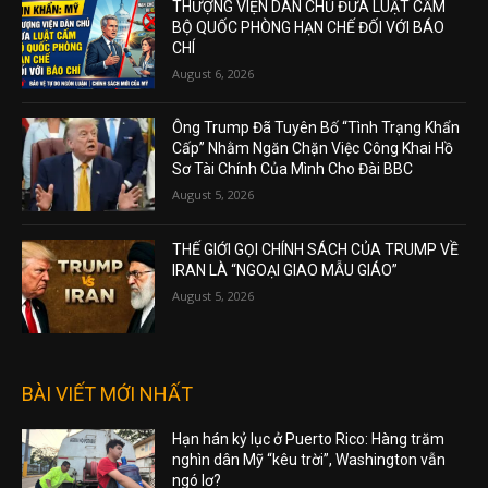
THƯỢNG VIỆN DÂN CHỦ ĐƯA LUẬT CẤM
BỘ QUỐC PHÒNG HẠN CHẾ ĐỐI VỚI BÁO
CHÍ
August 6, 2026
Ông Trump Đã Tuyên Bố “Tình Trạng Khẩn
Cấp” Nhằm Ngăn Chặn Việc Công Khai Hồ
Sơ Tài Chính Của Mình Cho Đài BBC
August 5, 2026
THẾ GIỚI GỌI CHÍNH SÁCH CỦA TRUMP VỀ
IRAN LÀ “NGOẠI GIAO MẪU GIÁO”
August 5, 2026
BÀI VIẾT MỚI NHẤT
Hạn hán kỷ lục ở Puerto Rico: Hàng trăm
nghìn dân Mỹ “kêu trời”, Washington vẫn
ngó lơ?