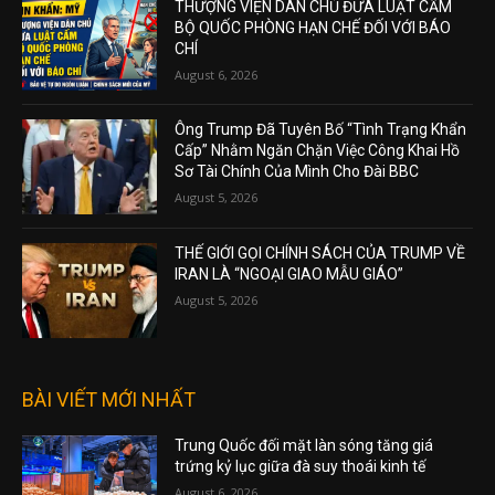
THƯỢNG VIỆN DÂN CHỦ ĐƯA LUẬT CẤM
BỘ QUỐC PHÒNG HẠN CHẾ ĐỐI VỚI BÁO
CHÍ
August 6, 2026
Ông Trump Đã Tuyên Bố “Tình Trạng Khẩn
Cấp” Nhằm Ngăn Chặn Việc Công Khai Hồ
Sơ Tài Chính Của Mình Cho Đài BBC
August 5, 2026
THẾ GIỚI GỌI CHÍNH SÁCH CỦA TRUMP VỀ
IRAN LÀ “NGOẠI GIAO MẪU GIÁO”
August 5, 2026
BÀI VIẾT MỚI NHẤT
Trung Quốc đối mặt làn sóng tăng giá
trứng kỷ lục giữa đà suy thoái kinh tế
August 6, 2026