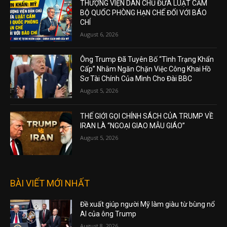
THƯỢNG VIỆN DÂN CHỦ ĐƯA LUẬT CẤM
BỘ QUỐC PHÒNG HẠN CHẾ ĐỐI VỚI BÁO
CHÍ
August 6, 2026
Ông Trump Đã Tuyên Bố “Tình Trạng Khẩn
Cấp” Nhằm Ngăn Chặn Việc Công Khai Hồ
Sơ Tài Chính Của Mình Cho Đài BBC
August 5, 2026
THẾ GIỚI GỌI CHÍNH SÁCH CỦA TRUMP VỀ
IRAN LÀ “NGOẠI GIAO MẪU GIÁO”
August 5, 2026
BÀI VIẾT MỚI NHẤT
Đề xuất giúp người Mỹ làm giàu từ bùng nổ
AI của ông Trump
August 8, 2026