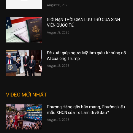
August 8, 2026
GIỚI HẠN THỜI GIAN LƯU TRÚ CỦA SINH
VIÊN QUỐC TẾ
August 8, 2026
Đề xuất giúp người Mỹ làm giàu từ bùng nổ
AI của ông Trump
August 8, 2026
VIDEO MỚI NHẤT
Phương Hằng gây bão mạng, Phường kiểu
mẫu XHCN của Tô Lâm đi về đâu?
August 7, 2026