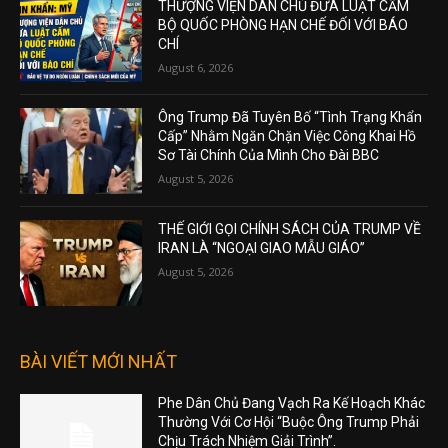
THƯỢNG VIỆN DÂN CHỦ ĐƯA LUẬT CẤM
BỘ QUỐC PHÒNG HẠN CHẾ ĐỐI VỚI BÁO
CHÍ
August 6, 2026
Ông Trump Đã Tuyên Bố “Tình Trạng Khẩn
Cấp” Nhằm Ngăn Chặn Việc Công Khai Hồ
Sơ Tài Chính Của Mình Cho Đài BBC
August 5, 2026
THẾ GIỚI GỌI CHÍNH SÁCH CỦA TRUMP VỀ
IRAN LÀ “NGOẠI GIAO MẪU GIÁO”
August 5, 2026
BÀI VIẾT MỚI NHẤT
Phe Dân Chủ Đang Vạch Ra Kế Hoạch Khác
Thường Với Cơ Hội “Buộc Ông Trump Phải
Chịu Trách Nhiệm Giải Trình”.