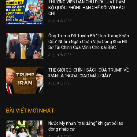
THƯỢNG VIỆN DÂN CHỦ ĐƯA LUẬT CẤM
BỘ QUỐC PHÒNG HẠN CHẾ ĐỐI VỚI BÁO
CHÍ
August 6, 2026
Ông Trump Đã Tuyên Bố “Tình Trạng Khẩn
Cấp” Nhằm Ngăn Chặn Việc Công Khai Hồ
Sơ Tài Chính Của Mình Cho Đài BBC
August 5, 2026
THẾ GIỚI GỌI CHÍNH SÁCH CỦA TRUMP VỀ
IRAN LÀ “NGOẠI GIAO MẪU GIÁO”
August 5, 2026
BÀI VIẾT MỚI NHẤT
Nước Mỹ nhận “trái đắng” khi gạt bỏ lao
động nhập cư
August 7, 2026