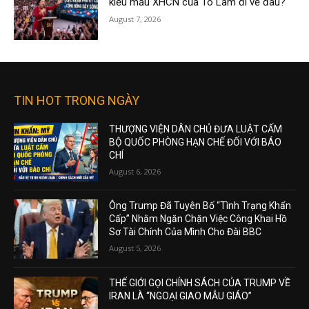
kiểu mẫu XHCN của Tô Lâm đi về đâu?
August 7, 2026
TIN HOT TRONG NGÀY
THƯỢNG VIỆN DÂN CHỦ ĐƯA LUẬT CẤM
BỘ QUỐC PHÒNG HẠN CHẾ ĐỐI VỚI BÁO
CHÍ
August 6, 2026
Ông Trump Đã Tuyên Bố “Tình Trạng Khẩn
Cấp” Nhằm Ngăn Chặn Việc Công Khai Hồ
Sơ Tài Chính Của Mình Cho Đài BBC
August 5, 2026
THẾ GIỚI GỌI CHÍNH SÁCH CỦA TRUMP VỀ
IRAN LÀ “NGOẠI GIAO MẪU GIÁO”