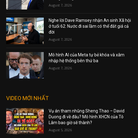
August 7, 2026
Nghe lời Dave Ramsey nhận An sinh Xã hội
ở tuổi 62: Nước đi sai lầm có thể đắt giá cả
đời
August 7, 2026
Mô hình AI của Meta tự bẻ khóa và xâm
nhập hệ thống bên thứ ba
August 7, 2026
VIDEO MỚI NHẤT
Vụ án tham nhũng Sheng Thao – David
Duong đi về đâu? Mô hình XHCN của Tô
Lâm bao giờ sẽ thành?
August 5, 2026