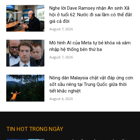
Nghe lời Dave Ramsey nhận An sinh Xã
hội ở tuổi 62: Nước đi sai lầm có thể đắt
giá cả đời
August 7, 2026
Mô hình AI của Meta tự bẻ khóa và xâm
nhập hệ thống bên thứ ba
August 7, 2026
Nông dân Malaysia chật vật đáp ứng cơn
sốt sầu riêng tại Trung Quốc giữa thời
tiết khắc nghiệt
August 6, 2026
TIN HOT TRONG NGÀY