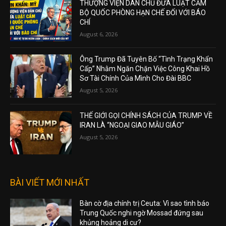
THƯỢNG VIỆN DÂN CHỦ ĐƯA LUẬT CẤM
BỘ QUỐC PHÒNG HẠN CHẾ ĐỐI VỚI BÁO
CHÍ
August 6, 2026
Ông Trump Đã Tuyên Bố “Tình Trạng Khẩn
Cấp” Nhằm Ngăn Chặn Việc Công Khai Hồ
Sơ Tài Chính Của Mình Cho Đài BBC
August 5, 2026
THẾ GIỚI GỌI CHÍNH SÁCH CỦA TRUMP VỀ
IRAN LÀ “NGOẠI GIAO MẪU GIÁO”
August 5, 2026
BÀI VIẾT MỚI NHẤT
Bàn cờ địa chính trị Ceuta: Vì sao tình báo
Trung Quốc nghi ngờ Mossad đứng sau
khủng hoảng di cư?