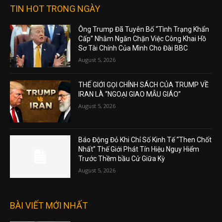
TIN HOT TRONG NGÀY
Ông Trump Đã Tuyên Bố “Tình Trạng Khẩn
Cấp” Nhằm Ngăn Chặn Việc Công Khai Hồ
Sơ Tài Chính Của Mình Cho Đài BBC
August 5, 2026
THẾ GIỚI GỌI CHÍNH SÁCH CỦA TRUMP VỀ
IRAN LÀ “NGOẠI GIAO MẪU GIÁO”
August 5, 2026
Báo Động Đỏ Khi Chỉ Số Kinh Tế “Then Chốt
Nhất” Thế Giới Phát Tín Hiệu Nguy Hiểm
Trước Thềm bầu Cử Giữa Kỳ
August 5, 2026
BÀI VIẾT MỚI NHẤT