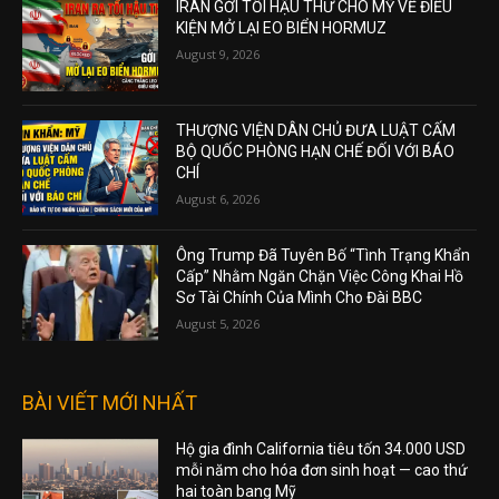
IRAN GỞI TỐI HẬU THƯ CHO MỸ VỀ ĐIỀU
KIỆN MỞ LẠI EO BIỂN HORMUZ
August 9, 2026
THƯỢNG VIỆN DÂN CHỦ ĐƯA LUẬT CẤM
BỘ QUỐC PHÒNG HẠN CHẾ ĐỐI VỚI BÁO
CHÍ
August 6, 2026
Ông Trump Đã Tuyên Bố “Tình Trạng Khẩn
Cấp” Nhằm Ngăn Chặn Việc Công Khai Hồ
Sơ Tài Chính Của Mình Cho Đài BBC
August 5, 2026
BÀI VIẾT MỚI NHẤT
Hộ gia đình California tiêu tốn 34.000 USD
mỗi năm cho hóa đơn sinh hoạt — cao thứ
hai toàn bang Mỹ