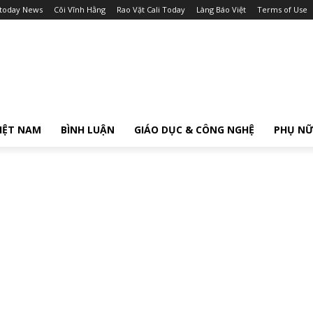
itoday News
Cõi Vĩnh Hằng
Rao Vặt Cali Today
Làng Báo Việt
Terms of Use
IỆT NAM
BÌNH LUẬN
GIÁO DỤC & CÔNG NGHỆ
PHỤ N