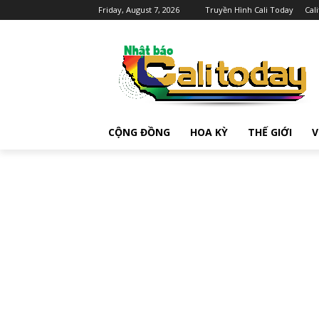
Friday, August 7, 2026
Truyền Hình Cali Today
Cal
CỘNG ĐỒNG
HOA KỲ
THẾ GIỚI
V