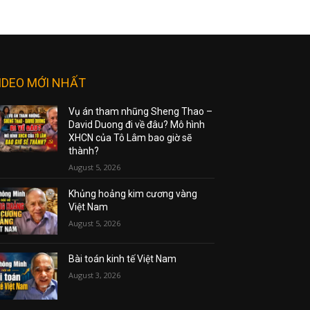
IDEO MỚI NHẤT
Vụ án tham nhũng Sheng Thao –
David Duong đi về đâu? Mô hình
XHCN của Tô Lâm bao giờ sẽ
thành?
August 5, 2026
Khủng hoảng kim cương vàng
Việt Nam
August 5, 2026
Bài toán kinh tế Việt Nam
August 3, 2026