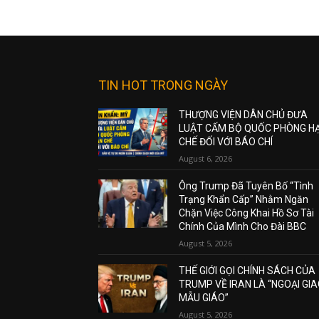
TIN HOT TRONG NGÀY
THƯỢNG VIỆN DÂN CHỦ ĐƯA
LUẬT CẤM BỘ QUỐC PHÒNG H
CHẾ ĐỐI VỚI BÁO CHÍ
August 6, 2026
Ông Trump Đã Tuyên Bố “Tình
Trạng Khẩn Cấp” Nhằm Ngăn
Chặn Việc Công Khai Hồ Sơ Tài
Chính Của Mình Cho Đài BBC
August 5, 2026
THẾ GIỚI GỌI CHÍNH SÁCH CỦA
TRUMP VỀ IRAN LÀ “NGOẠI GI
MẪU GIÁO”
August 5, 2026