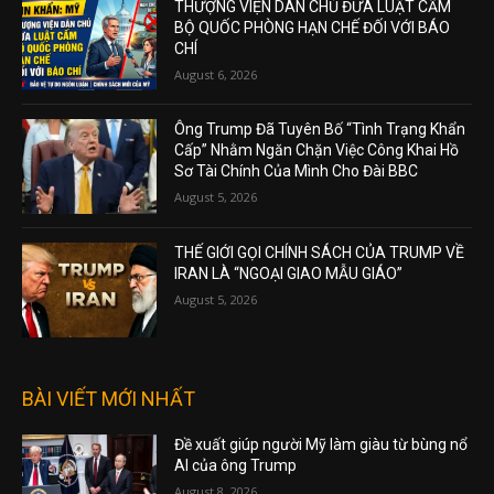
THƯỢNG VIỆN DÂN CHỦ ĐƯA LUẬT CẤM
BỘ QUỐC PHÒNG HẠN CHẾ ĐỐI VỚI BÁO
CHÍ
August 6, 2026
Ông Trump Đã Tuyên Bố “Tình Trạng Khẩn
Cấp” Nhằm Ngăn Chặn Việc Công Khai Hồ
Sơ Tài Chính Của Mình Cho Đài BBC
August 5, 2026
THẾ GIỚI GỌI CHÍNH SÁCH CỦA TRUMP VỀ
IRAN LÀ “NGOẠI GIAO MẪU GIÁO”
August 5, 2026
BÀI VIẾT MỚI NHẤT
Đề xuất giúp người Mỹ làm giàu từ bùng nổ
AI của ông Trump
August 8, 2026