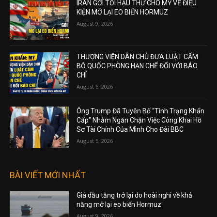
IRAN GỞI TỐI HẬU THƯ CHO MỸ VỀ ĐIỀU
KIỆN MỞ LẠI EO BIỂN HORMUZ
August 9, 2026
THƯỢNG VIỆN DÂN CHỦ ĐƯA LUẬT CẤM
BỘ QUỐC PHÒNG HẠN CHẾ ĐỐI VỚI BÁO
CHÍ
August 6, 2026
Ông Trump Đã Tuyên Bố “Tình Trạng Khẩn
Cấp” Nhằm Ngăn Chặn Việc Công Khai Hồ
Sơ Tài Chính Của Mình Cho Đài BBC
August 5, 2026
BÀI VIẾT MỚI NHẤT
Giá dầu tăng trở lại do hoài nghi về khả
năng mở lại eo biển Hormuz
August 9, 2026