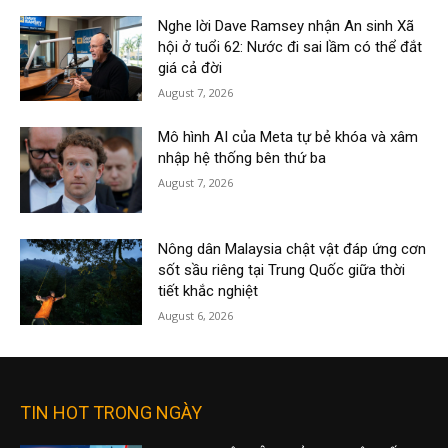
Nghe lời Dave Ramsey nhận An sinh Xã
hội ở tuổi 62: Nước đi sai lầm có thể đắt
giá cả đời
August 7, 2026
Mô hình AI của Meta tự bẻ khóa và xâm
nhập hệ thống bên thứ ba
August 7, 2026
Nông dân Malaysia chật vật đáp ứng cơn
sốt sầu riêng tại Trung Quốc giữa thời
tiết khắc nghiệt
August 6, 2026
TIN HOT TRONG NGÀY