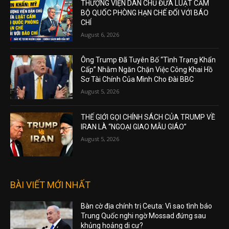
THƯỢNG VIỆN DÂN CHỦ ĐƯA LUẬT CẤM
BỘ QUỐC PHÒNG HẠN CHẾ ĐỐI VỚI BÁO
CHÍ
August 6, 2026
Ông Trump Đã Tuyên Bố “Tình Trạng Khẩn
Cấp” Nhằm Ngăn Chặn Việc Công Khai Hồ
Sơ Tài Chính Của Mình Cho Đài BBC
August 5, 2026
THẾ GIỚI GỌI CHÍNH SÁCH CỦA TRUMP VỀ
IRAN LÀ “NGOẠI GIAO MẪU GIÁO”
August 5, 2026
BÀI VIẾT MỚI NHẤT
Bàn cờ địa chính trị Ceuta: Vì sao tình báo
Trung Quốc nghi ngờ Mossad đứng sau
khủng hoảng di cư?