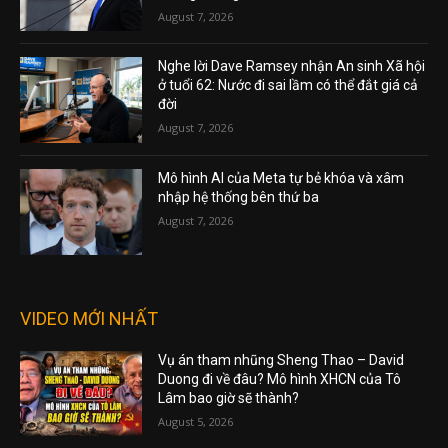
August 7, 2026
Nghe lời Dave Ramsey nhận An sinh Xã hội
ở tuổi 62: Nước đi sai lầm có thể đắt giá cả
đời
August 7, 2026
Mô hình AI của Meta tự bẻ khóa và xâm
nhập hệ thống bên thứ ba
August 7, 2026
VIDEO MỚI NHẤT
Vụ án tham nhũng Sheng Thao – David
Duong đi về đâu? Mô hình XHCN của Tô
Lâm bao giờ sẽ thành?
August 5, 2026