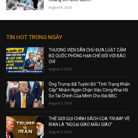
August 8, 2026
TIN HOT TRONG NGÀY
THƯỢNG VIỆN DÂN CHỦ ĐƯA LUẬT CẤM
BỘ QUỐC PHÒNG HẠN CHẾ ĐỐI VỚI BÁO
CHÍ
August 6, 2026
Ông Trump Đã Tuyên Bố “Tình Trạng Khẩn
Cấp” Nhằm Ngăn Chặn Việc Công Khai Hồ
Sơ Tài Chính Của Mình Cho Đài BBC
August 5, 2026
THẾ GIỚI GỌI CHÍNH SÁCH CỦA TRUMP VỀ
IRAN LÀ “NGOẠI GIAO MẪU GIÁO”
August 5, 2026