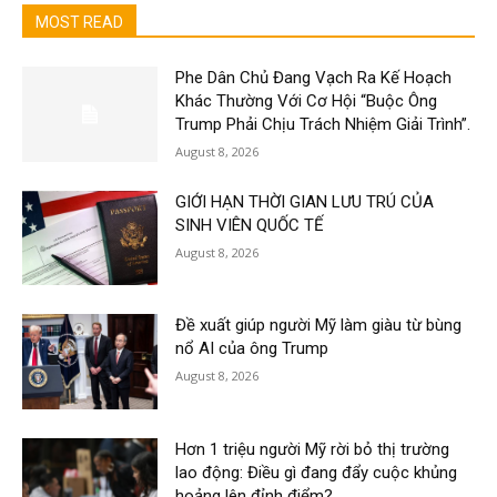
MOST READ
Phe Dân Chủ Đang Vạch Ra Kế Hoạch
Khác Thường Với Cơ Hội “Buộc Ông
Trump Phải Chịu Trách Nhiệm Giải Trình”.
August 8, 2026
GIỚI HẠN THỜI GIAN LƯU TRÚ CỦA
SINH VIÊN QUỐC TẾ
August 8, 2026
Đề xuất giúp người Mỹ làm giàu từ bùng
nổ AI của ông Trump
August 8, 2026
Hơn 1 triệu người Mỹ rời bỏ thị trường
lao động: Điều gì đang đẩy cuộc khủng
hoảng lên đỉnh điểm?