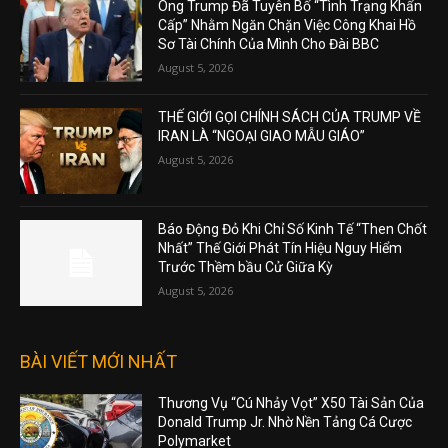
Ông Trump Đã Tuyên Bố “Tình Trạng Khẩn
Cấp” Nhằm Ngăn Chặn Việc Công Khai Hồ
Sơ Tài Chính Của Mình Cho Đài BBC
August 5, 2026
THẾ GIỚI GỌI CHÍNH SÁCH CỦA TRUMP VỀ
IRAN LÀ “NGOẠI GIAO MẪU GIÁO”
August 5, 2026
Báo Động Đỏ Khi Chỉ Số Kinh Tế “Then Chốt
Nhất” Thế Giới Phát Tín Hiệu Nguy Hiểm
Trước Thềm bầu Cử Giữa Kỳ
August 5, 2026
BÀI VIẾT MỚI NHẤT
Thương Vụ “Cú Nhảy Vọt” X50 Tài Sản Của
Donald Trump Jr. Nhờ Nền Tảng Cá Cược
Polymarket