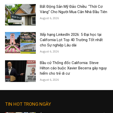
Bất Động Sản Mỹ Đảo Chiều: “Thời Cơ
Vàng” Cho Người Mua Căn Nhà Đầu Tiên
August 6, 2026
Xếp hạng LinkedIn 2026: 5 Đại học tại
California Lọt Top 40 Trường Tốt nhất
cho Sự nghiệp Lâu dài
August 6, 2026
Bầu cử Thống đốc California: Steve
Hilton cáo buộc Xavier Becerra gây nguy
hiểm cho trẻ di cư
August 6, 2026
TIN HOT TRONG NGÀY