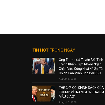
TIN HOT TRONG NGÀY
Ông Trump Đã Tuyên Bố “Tình
Trạng Khẩn Cấp” Nhằm Ngăn
Chặn Việc Công Khai Hồ Sơ Tài
Chính Của Mình Cho Đài BBC
August 5, 2026
THẾ GIỚI GỌI CHÍNH SÁCH CỦA
TRUMP VỀ IRAN LÀ “NGOẠI GI
MẪU GIÁO”
August 5, 2026