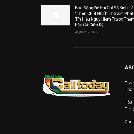
Báo Động Đỏ Khi Chỉ Số Kinh Tế
“Then Chốt Nhất” Thế Giới Phát
Tín Hiệu Nguy Hiểm Trước Thề
bầu Cử Giữa Kỳ
August 5, 2026
AB
Tra
Thôn
Tòa 
Tel:
Cont