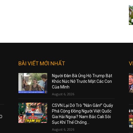
BÀI VIẾT MỚI NHẤT
V
Người Đàn Bà Ủng Hộ Trump Bật
Khóc Nức Nở Trước Mặt Các Con
Của Mình
August 6, 2026
CSVN Lại Dở Trò “Nắn Gân!” Quấy
Phá Cộng Đồng Người Việt Quốc
AO
Gia Hải Ngoại? Nam Bắc Cali Sôi
Sục Khí Thế Chống...
August 6, 2026