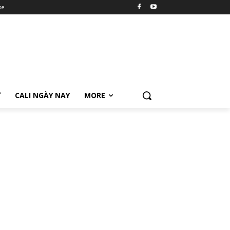
se
Ữ
CALI NGÀY NAY
MORE