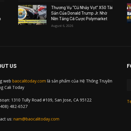
Thương Vụ “Cú Nhảy Vọt” X50 Tài
Sản Của Donald Trump Jr. Nhờ
m
Nền Tảng Cá Cược Polymarket
August 6, 2026
OUT US
F
ng web
baocalitoday.com
là sản phẩm của Hệ Thống Truyền
g Cali Today
soạn: 1310 Tully Road #109, San Jose, CA 95122
Te
 (408) 482-6527
act us:
nam@baocalitoday.com