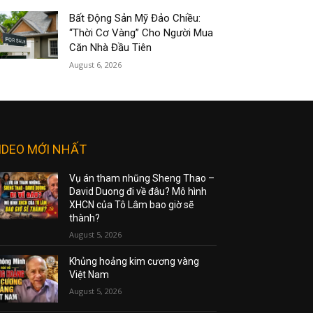
Bất Động Sản Mỹ Đảo Chiều:
“Thời Cơ Vàng” Cho Người Mua
Căn Nhà Đầu Tiên
August 6, 2026
IDEO MỚI NHẤT
Vụ án tham nhũng Sheng Thao –
David Duong đi về đâu? Mô hình
XHCN của Tô Lâm bao giờ sẽ
thành?
August 5, 2026
Khủng hoảng kim cương vàng
Việt Nam
August 5, 2026