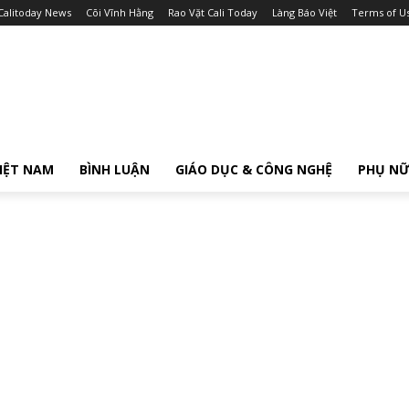
Calitoday News
Cõi Vĩnh Hằng
Rao Vặt Cali Today
Làng Báo Việt
Terms of U
IỆT NAM
BÌNH LUẬN
GIÁO DỤC & CÔNG NGHỆ
PHỤ N