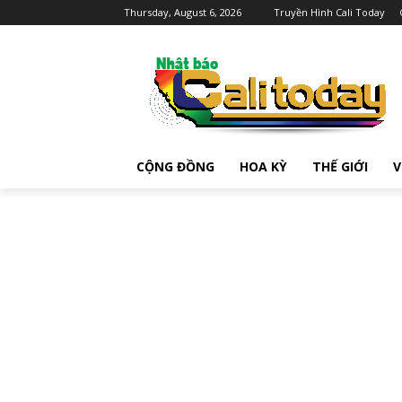
Thursday, August 6, 2026
Truyền Hình Cali Today
CỘNG ĐỒNG
HOA KỲ
THẾ GIỚI
V