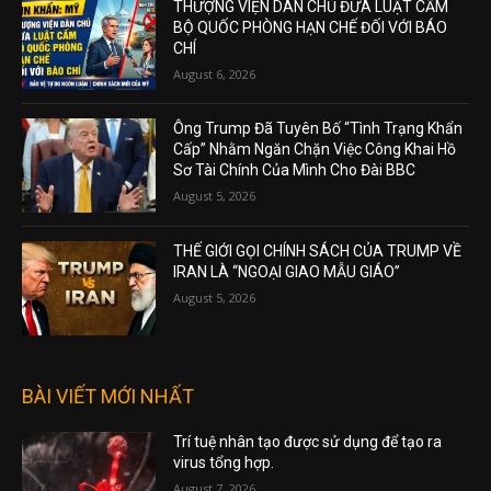
THƯỢNG VIỆN DÂN CHỦ ĐƯA LUẬT CẤM
BỘ QUỐC PHÒNG HẠN CHẾ ĐỐI VỚI BÁO
CHÍ
August 6, 2026
Ông Trump Đã Tuyên Bố “Tình Trạng Khẩn
Cấp” Nhằm Ngăn Chặn Việc Công Khai Hồ
Sơ Tài Chính Của Mình Cho Đài BBC
August 5, 2026
THẾ GIỚI GỌI CHÍNH SÁCH CỦA TRUMP VỀ
IRAN LÀ “NGOẠI GIAO MẪU GIÁO”
August 5, 2026
BÀI VIẾT MỚI NHẤT
Trí tuệ nhân tạo được sử dụng để tạo ra
virus tổng hợp.
August 7, 2026