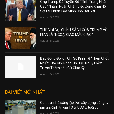
Ông Trump Đã Tuyên Bố “Tình Trạng Khẩn
Cấp” Nhằm Ngăn Chặn Việc Công Khai Hồ
Sơ Tài Chính Của Mình Cho Đài BBC
August 5, 2026
THẾ GIỚI GỌI CHÍNH SÁCH CỦA TRUMP VỀ
IRAN LÀ “NGOẠI GIAO MẪU GIÁO”
August 5, 2026
Báo Động Đỏ Khi Chỉ Số Kinh Tế “Then Chốt
Nhất” Thế Giới Phát Tín Hiệu Nguy Hiểm
Trước Thềm bầu Cử Giữa Kỳ
August 5, 2026
BÀI VIẾT MỚI NHẤT
Con trai nhà sáng lập Dell xây dựng công ty
pin gia đình trị giá 13 tỷ USD ở tuổi 30
August 6, 2026