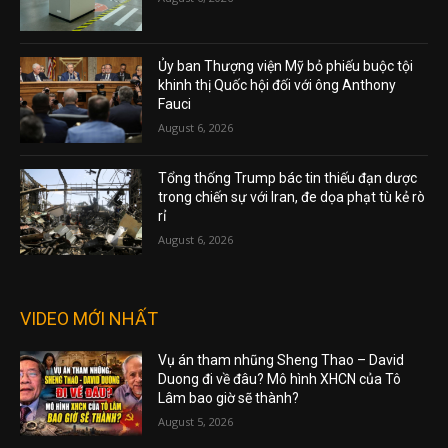
Ủy ban Thượng viện Mỹ bỏ phiếu buộc tội
khinh thị Quốc hội đối với ông Anthony
Fauci
August 6, 2026
Tổng thống Trump bác tin thiếu đạn dược
trong chiến sự với Iran, đe dọa phạt tù kẻ rò
rỉ
August 6, 2026
VIDEO MỚI NHẤT
Vụ án tham nhũng Sheng Thao – David
Duong đi về đâu? Mô hình XHCN của Tô
Lâm bao giờ sẽ thành?
August 5, 2026