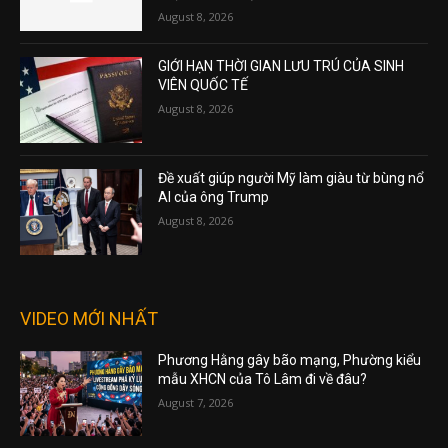
August 8, 2026
GIỚI HẠN THỜI GIAN LƯU TRÚ CỦA SINH
VIÊN QUỐC TẾ
August 8, 2026
Đề xuất giúp người Mỹ làm giàu từ bùng nổ
AI của ông Trump
August 8, 2026
VIDEO MỚI NHẤT
Phương Hằng gây bão mạng, Phường kiểu
mẫu XHCN của Tô Lâm đi về đâu?
August 7, 2026