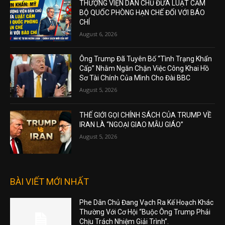
THƯỢNG VIỆN DÂN CHỦ ĐƯA LUẬT CẤM
BỘ QUỐC PHÒNG HẠN CHẾ ĐỐI VỚI BÁO
CHÍ
August 6, 2026
Ông Trump Đã Tuyên Bố “Tình Trạng Khẩn
Cấp” Nhằm Ngăn Chặn Việc Công Khai Hồ
Sơ Tài Chính Của Mình Cho Đài BBC
August 5, 2026
THẾ GIỚI GỌI CHÍNH SÁCH CỦA TRUMP VỀ
IRAN LÀ “NGOẠI GIAO MẪU GIÁO”
August 5, 2026
BÀI VIẾT MỚI NHẤT
Phe Dân Chủ Đang Vạch Ra Kế Hoạch Khác
Thường Với Cơ Hội “Buộc Ông Trump Phải
Chịu Trách Nhiệm Giải Trình”.