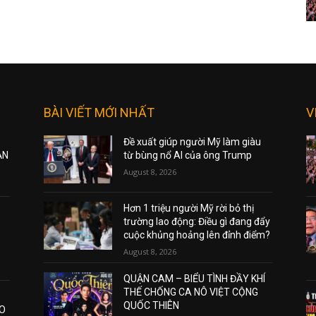
BÀI VIẾT MỚI NHẤT
V
Đề xuất giúp người Mỹ làm giàu
ẠN
từ bùng nổ AI của ông Trump
August 8, 2026
Hơn 1 triệu người Mỹ rời bỏ thị
trường lao động: Điều gì đang đẩy
cuộc khủng hoảng lên đỉnh điểm?
August 8, 2026
QUẬN CAM – BIỂU TÌNH ĐẦY KHÍ
THẾ CHỐNG CA NÔ VIỆT CỘNG
QUỐC THIÊN
AO