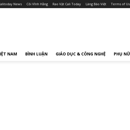
alitoday News
Cõi Vĩnh Hằng
Rao Vặt Cali Today
Làng Báo Việt
Terms of Us
IỆT NAM
BÌNH LUẬN
GIÁO DỤC & CÔNG NGHỆ
PHỤ N