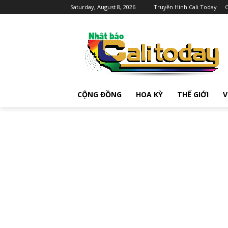
Saturday, August 8, 2026
Truyền Hình Cali Today
C
CỘNG ĐỒNG
HOA KỲ
THẾ GIỚI
V