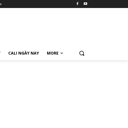
e
Ữ
CALI NGÀY NAY
MORE