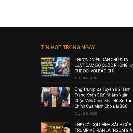
TIN HOT TRONG NGÀY
THƯỢNG VIỆN DÂN CHỦ ĐƯA
LUẬT CẤM BỘ QUỐC PHÒNG H
CHẾ ĐỐI VỚI BÁO CHÍ
August 6, 2026
Ông Trump Đã Tuyên Bố “Tình
Trạng Khẩn Cấp” Nhằm Ngăn
Chặn Việc Công Khai Hồ Sơ Tài
Chính Của Mình Cho Đài BBC
August 5, 2026
THẾ GIỚI GỌI CHÍNH SÁCH CỦA
TRUMP VỀ IRAN LÀ “NGOẠI GI