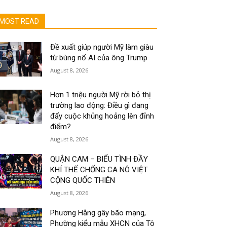
MOST READ
Đề xuất giúp người Mỹ làm giàu
từ bùng nổ AI của ông Trump
August 8, 2026
Hơn 1 triệu người Mỹ rời bỏ thị
trường lao động: Điều gì đang
đẩy cuộc khủng hoảng lên đỉnh
điểm?
August 8, 2026
QUẬN CAM – BIỂU TÌNH ĐẦY
KHÍ THẾ CHỐNG CA NÔ VIỆT
CỘNG QUỐC THIÊN
August 8, 2026
Phương Hằng gây bão mạng,
Phường kiểu mẫu XHCN của Tô