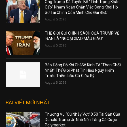
Ông Trump Đã Tuyên Bố “Tình Trạng Khẩn
Cấp” Nhằm Ngăn Chặn Việc Công Khai Hồ
Sơ Tài Chính Của Mình Cho Đài BBC
August 5, 2026
THẾ GIỚI GỌI CHÍNH SÁCH CỦA TRUMP VỀ
IRAN LÀ “NGOẠI GIAO MẪU GIÁO”
August 5, 2026
Báo Động Đỏ Khi Chỉ Số Kinh Tế “Then Chốt
Nhất” Thế Giới Phát Tín Hiệu Nguy Hiểm
Trước Thềm bầu Cử Giữa Kỳ
August 5, 2026
BÀI VIẾT MỚI NHẤT
Thương Vụ “Cú Nhảy Vọt” X50 Tài Sản Của
Donald Trump Jr. Nhờ Nền Tảng Cá Cược
Polymarket