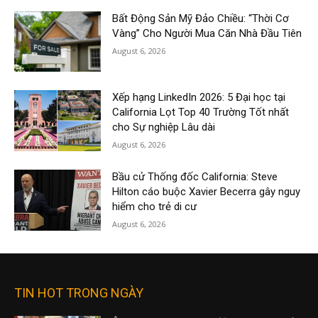
Bất Động Sản Mỹ Đảo Chiều: “Thời Cơ
Vàng” Cho Người Mua Căn Nhà Đầu Tiên
August 6, 2026
Xếp hạng LinkedIn 2026: 5 Đại học tại
California Lọt Top 40 Trường Tốt nhất
cho Sự nghiệp Lâu dài
August 6, 2026
Bầu cử Thống đốc California: Steve
Hilton cáo buộc Xavier Becerra gây nguy
hiểm cho trẻ di cư
August 6, 2026
TIN HOT TRONG NGÀY