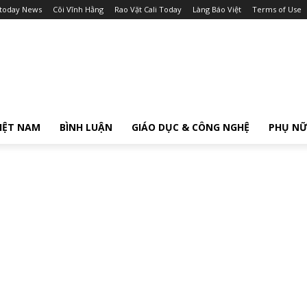
itoday News
Cõi Vĩnh Hằng
Rao Vặt Cali Today
Làng Báo Việt
Terms of Use
IỆT NAM
BÌNH LUẬN
GIÁO DỤC & CÔNG NGHỆ
PHỤ N