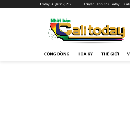
Friday, August 7, 2026
Truyền Hình Cali Today
Cal
CỘNG ĐỒNG
HOA KỲ
THẾ GIỚI
V