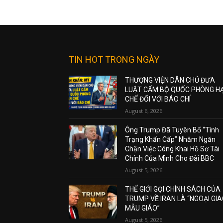
TIN HOT TRONG NGÀY
THƯỢNG VIỆN DÂN CHỦ ĐƯA
LUẬT CẤM BỘ QUỐC PHÒNG H
CHẾ ĐỐI VỚI BÁO CHÍ
August 6, 2026
Ông Trump Đã Tuyên Bố “Tình
Trạng Khẩn Cấp” Nhằm Ngăn
Chặn Việc Công Khai Hồ Sơ Tài
Chính Của Mình Cho Đài BBC
August 5, 2026
THẾ GIỚI GỌI CHÍNH SÁCH CỦA
TRUMP VỀ IRAN LÀ “NGOẠI GI
MẪU GIÁO”
August 5, 2026