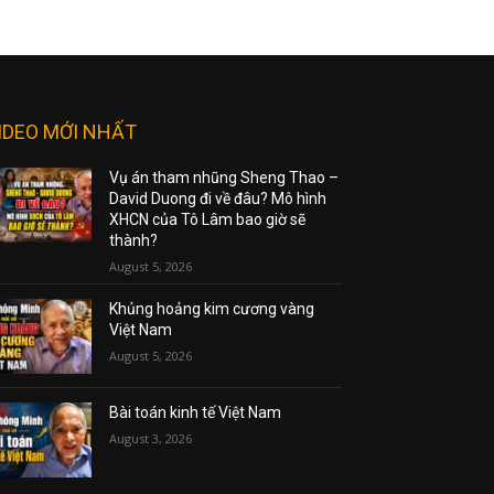
IDEO MỚI NHẤT
Vụ án tham nhũng Sheng Thao –
David Duong đi về đâu? Mô hình
XHCN của Tô Lâm bao giờ sẽ
thành?
August 5, 2026
Khủng hoảng kim cương vàng
Việt Nam
August 5, 2026
Bài toán kinh tế Việt Nam
August 3, 2026