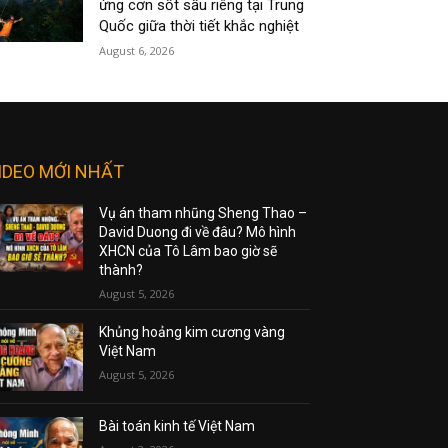
ứng cơn sốt sầu riêng tại Trung
Quốc giữa thời tiết khắc nghiệt
August 6, 2026
IDEO MỚI NHẤT
Vụ án tham nhũng Sheng Thao –
David Duong đi về đâu? Mô hình
XHCN của Tô Lâm bao giờ sẽ
thành?
August 5, 2026
Khủng hoảng kim cương vàng
Việt Nam
August 5, 2026
Bài toán kinh tế Việt Nam