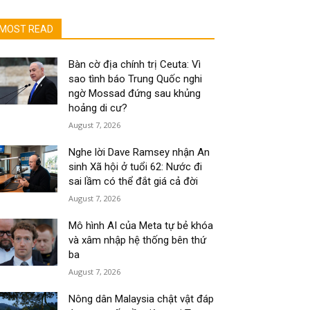
MOST READ
Bàn cờ địa chính trị Ceuta: Vì
sao tình báo Trung Quốc nghi
ngờ Mossad đứng sau khủng
hoảng di cư?
August 7, 2026
Nghe lời Dave Ramsey nhận An
sinh Xã hội ở tuổi 62: Nước đi
sai lầm có thể đắt giá cả đời
August 7, 2026
Mô hình AI của Meta tự bẻ khóa
và xâm nhập hệ thống bên thứ
ba
August 7, 2026
Nông dân Malaysia chật vật đáp