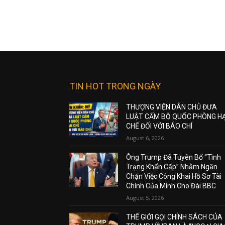
TIN HOT TRONG NGÀY
THƯỢNG VIỆN DÂN CHỦ ĐƯA
LUẬT CẤM BỘ QUỐC PHÒNG H
CHẾ ĐỐI VỚI BÁO CHÍ
August 6, 2026
Ông Trump Đã Tuyên Bố “Tình
Trạng Khẩn Cấp” Nhằm Ngăn
Chặn Việc Công Khai Hồ Sơ Tài
Chính Của Mình Cho Đài BBC
August 5, 2026
THẾ GIỚI GỌI CHÍNH SÁCH CỦA