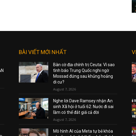
BÀI VIẾT MỚI NHẤT
V
Bàn cờ địa chính trị Ceuta: Vì sao
ẠN
tình báo Trung Quốc nghi ngờ
Mossad đứng sau khủng hoảng
di cư?
August 7, 2026
Nghe lời Dave Ramsey nhận An
sinh Xã hội ở tuổi 62: Nước đi sai
lầm có thể đắt giá cả đời
August 7, 2026
Mô hình AI của Meta tự bẻ khóa