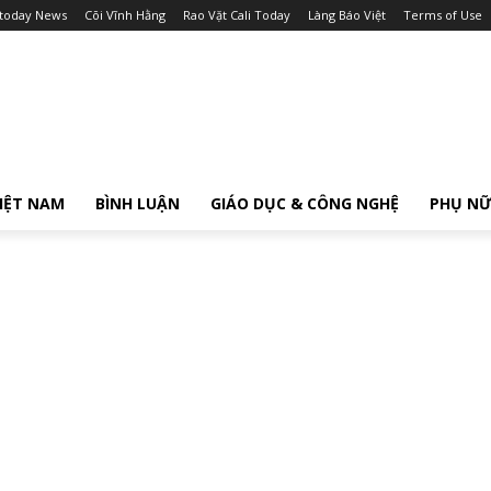
itoday News
Cõi Vĩnh Hằng
Rao Vặt Cali Today
Làng Báo Việt
Terms of Use
IỆT NAM
BÌNH LUẬN
GIÁO DỤC & CÔNG NGHỆ
PHỤ N