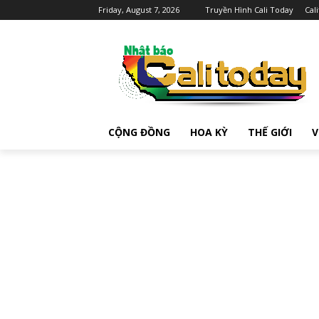
Friday, August 7, 2026
Truyền Hình Cali Today
Cal
CỘNG ĐỒNG
HOA KỲ
THẾ GIỚI
V