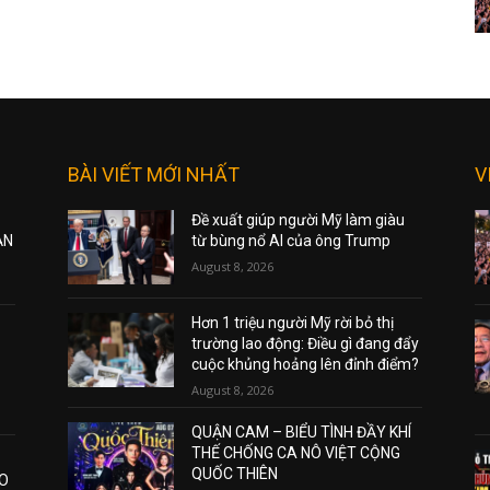
BÀI VIẾT MỚI NHẤT
V
Đề xuất giúp người Mỹ làm giàu
ẠN
từ bùng nổ AI của ông Trump
August 8, 2026
Hơn 1 triệu người Mỹ rời bỏ thị
trường lao động: Điều gì đang đẩy
cuộc khủng hoảng lên đỉnh điểm?
August 8, 2026
QUẬN CAM – BIỂU TÌNH ĐẦY KHÍ
THẾ CHỐNG CA NÔ VIỆT CỘNG
QUỐC THIÊN
AO