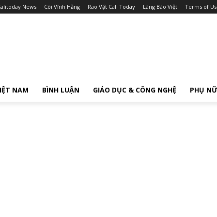
alitoday News
Cõi Vĩnh Hằng
Rao Vặt Cali Today
Làng Báo Việt
Terms of Us
IỆT NAM
BÌNH LUẬN
GIÁO DỤC & CÔNG NGHỆ
PHỤ N