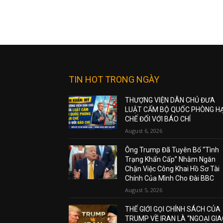
TIN HOT TRONG NGÀY
THƯỢNG VIỆN DÂN CHỦ ĐƯA
LUẬT CẤM BỘ QUỐC PHÒNG H
CHẾ ĐỐI VỚI BÁO CHÍ
August 6, 2026
Ông Trump Đã Tuyên Bố “Tình
Trạng Khẩn Cấp” Nhằm Ngăn
Chặn Việc Công Khai Hồ Sơ Tài
Chính Của Mình Cho Đài BBC
August 5, 2026
THẾ GIỚI GỌI CHÍNH SÁCH CỦA
TRUMP VỀ IRAN LÀ “NGOẠI GI