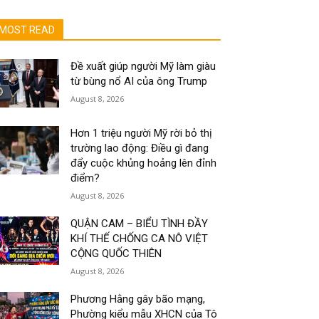
MOST READ
Đề xuất giúp người Mỹ làm giàu
từ bùng nổ AI của ông Trump
August 8, 2026
Hơn 1 triệu người Mỹ rời bỏ thị
trường lao động: Điều gì đang
đẩy cuộc khủng hoảng lên đỉnh
điểm?
August 8, 2026
QUẬN CAM – BIỂU TÌNH ĐẦY
KHÍ THẾ CHỐNG CA NÔ VIỆT
CỘNG QUỐC THIÊN
August 8, 2026
Phương Hằng gây bão mạng,
Phường kiểu mẫu XHCN của Tô