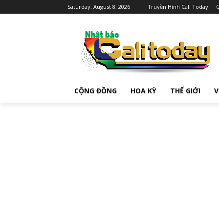
Saturday, August 8, 2026
Truyền Hình Cali Today
C
CỘNG ĐỒNG
HOA KỲ
THẾ GIỚI
V