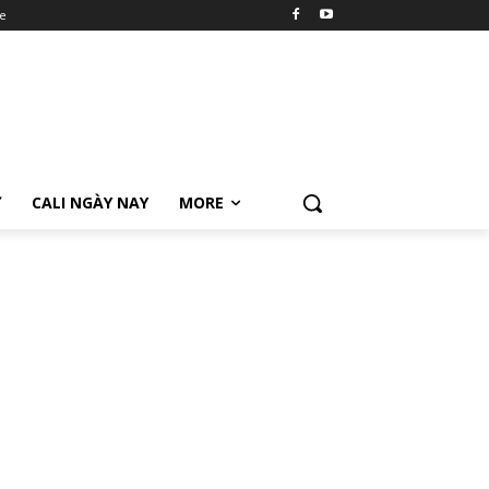
e
Ữ
CALI NGÀY NAY
MORE