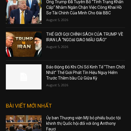
Ông Trump Đã Tuyên Bố “Tình Trạng Khẩn
Cấp” Nhằm Ngăn Chặn Việc Công Khai Hồ
Sơ Tài Chính Của Mình Cho Đài BBC
August 5, 2026
THẾ GIỚI GỌI CHÍNH SÁCH CỦA TRUMP VỀ
IRAN LÀ “NGOẠI GIAO MẪU GIÁO”
August 5, 2026
Báo Động Đỏ Khi Chỉ Số Kinh Tế “Then Chốt
Nhất” Thế Giới Phát Tín Hiệu Nguy Hiểm
Trước Thềm bầu Cử Giữa Kỳ
August 5, 2026
BÀI VIẾT MỚI NHẤT
Ủy ban Thượng viện Mỹ bỏ phiếu buộc tội
khinh thị Quốc hội đối với ông Anthony
Fauci