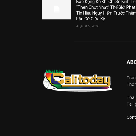
Báo Động Đỏ Khi Chỉ Số Kinh Tế
“Then Chốt Nhất” Thế Giới Phát
Tín Hiệu Nguy Hiểm Trước Thề
bầu Cử Giữa Kỳ
August 5, 2026
AB
Tra
Thôn
Tòa 
Tel:
Cont