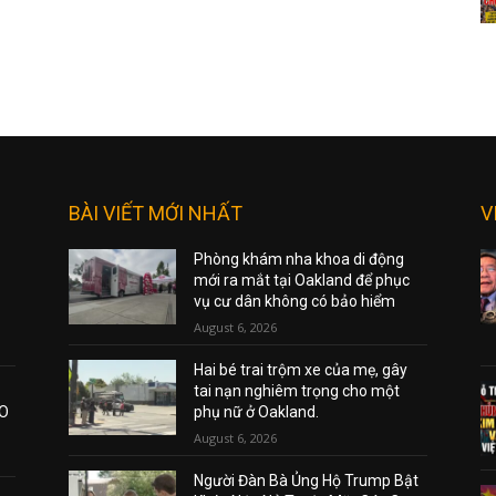
BÀI VIẾT MỚI NHẤT
V
Phòng khám nha khoa di động
mới ra mắt tại Oakland để phục
vụ cư dân không có bảo hiểm
August 6, 2026
Hai bé trai trộm xe của mẹ, gây
tai nạn nghiêm trọng cho một
AO
phụ nữ ở Oakland.
August 6, 2026
Người Đàn Bà Ủng Hộ Trump Bật