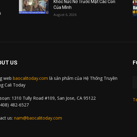
Khóc Nức Nở Trước Mặt Các Con
Của Mình
m
August 6, 2026
OUT US
F
ng web
baocalitoday.com
là sản phẩm của Hệ Thống Truyền
g Cali Today
soạn: 1310 Tully Road #109, San Jose, CA 95122
Te
 (408) 482-6527
act us:
nam@baocalitoday.com