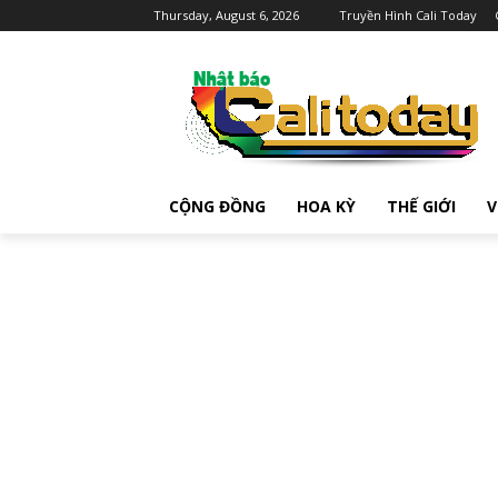
Thursday, August 6, 2026
Truyền Hình Cali Today
CỘNG ĐỒNG
HOA KỲ
THẾ GIỚI
V