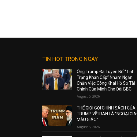
TIN HOT TRONG NGÀY
Ông Trump Đã Tuyên Bố “Tình
Trạng Khẩn Cấp” Nhằm Ngăn
Chặn Việc Công Khai Hồ Sơ Tài
Chính Của Mình Cho Đài BBC
August 5, 2026
THẾ GIỚI GỌI CHÍNH SÁCH CỦA
TRUMP VỀ IRAN LÀ “NGOẠI GI
MẪU GIÁO”
August 5, 2026