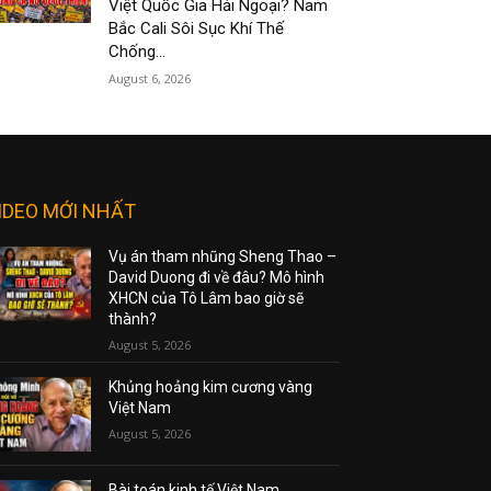
Việt Quốc Gia Hải Ngoại? Nam
Bắc Cali Sôi Sục Khí Thế
Chống...
August 6, 2026
IDEO MỚI NHẤT
Vụ án tham nhũng Sheng Thao –
David Duong đi về đâu? Mô hình
XHCN của Tô Lâm bao giờ sẽ
thành?
August 5, 2026
Khủng hoảng kim cương vàng
Việt Nam
August 5, 2026
Bài toán kinh tế Việt Nam