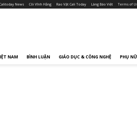
Calitoday News
Cõi Vĩnh Hằng
Rao Vặt Cali Today
Làng Báo Việt
Terms of U
IỆT NAM
BÌNH LUẬN
GIÁO DỤC & CÔNG NGHỆ
PHỤ N