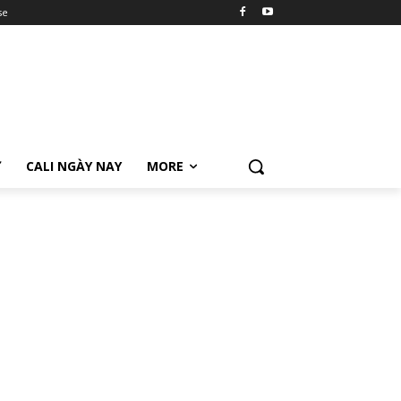
se
Ữ
CALI NGÀY NAY
MORE